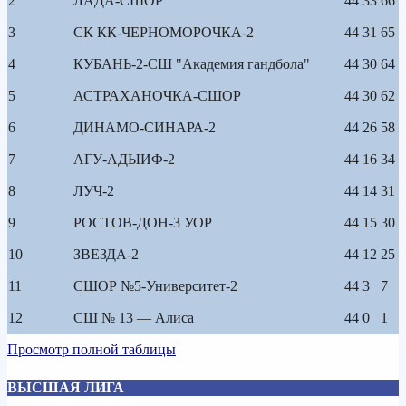
2
ЛАДА-СШОР
44
33
66
3
СК КК-ЧЕРНОМОРОЧКА-2
44
31
65
4
КУБАНЬ-2-СШ "Академия гандбола"
44
30
64
5
АСТРАХАНОЧКА-СШОР
44
30
62
6
ДИНАМО-СИНАРА-2
44
26
58
7
АГУ-АДЫИФ-2
44
16
34
8
ЛУЧ-2
44
14
31
9
РОСТОВ-ДОН-3 УОР
44
15
30
10
ЗВЕЗДА-2
44
12
25
11
СШОР №5-Университет-2
44
3
7
12
СШ № 13 — Алиса
44
0
1
Просмотр полной таблицы
ВЫСШАЯ ЛИГА