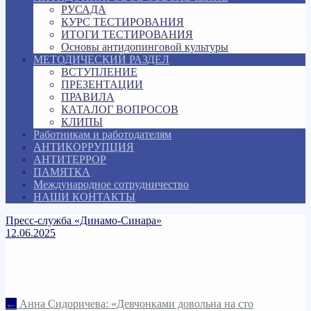
РУСАДА
КУРС ТЕСТИРОВАНИЯ
ИТОГИ ТЕСТИРОВАНИЯ
Основы антидопинговой культуры
МЕТОДИЧЕСКИЙ РАЗДЕЛ
ВСТУПЛЕНИЕ
ПРЕЗЕНТАЦИИ
ПРАВИЛА
КАТАЛОГ ВОПРОСОВ
КЛИПЫ
Работникам и работодателям
АНТИКОРРУПЦИЯ
АНТИТЕРРОР
ПАМЯТКА
Международное сотрудничество
НАШИ КОНТАКТЫ
Пресс-служба «Динамо-Синара»
12.06.2025
Навигация
←
Анна Сидоричева: «Девчонками довольна на сто