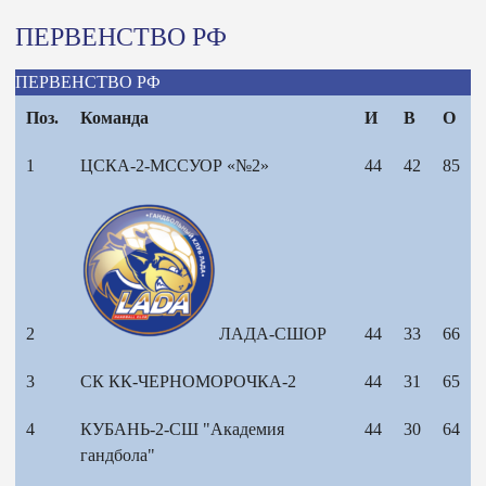
ПЕРВЕНСТВО РФ
ПЕРВЕНСТВО РФ
Поз.
Команда
И
В
О
1
ЦСКА-2-МССУОР «№2»
44
42
85
2
ЛАДА-СШОР
44
33
66
3
СК КК-ЧЕРНОМОРОЧКА-2
44
31
65
4
КУБАНЬ-2-СШ "Академия
44
30
64
гандбола"