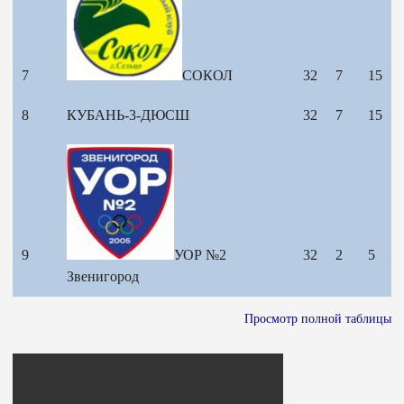
7
СОКОЛ
32
7
15
8
КУБАНЬ-3-ДЮСШ
32
7
15
9
УОР №2
32
2
5
Звенигород
Просмотр полной таблицы