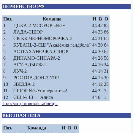
ПЕРВЕНСТВО РФ
Поз.
Команда
И
В
О
1
ЦСКА-2-МССУОР «№2»
44
42
85
2
ЛАДА-СШОР
44
33
66
3
СК КК-ЧЕРНОМОРОЧКА-2
44
31
65
4
КУБАНЬ-2-СШ "Академия гандбола"
44
30
64
5
АСТРАХАНОЧКА-СШОР
44
30
62
6
ДИНАМО-СИНАРА-2
44
26
58
7
АГУ-АДЫИФ-2
44
16
34
8
ЛУЧ-2
44
14
31
9
РОСТОВ-ДОН-3 УОР
44
15
30
10
ЗВЕЗДА-2
44
12
25
11
СШОР №5-Университет-2
44
3
7
12
СШ № 13 — Алиса
44
0
1
Просмотр полной таблицы
ВЫСШАЯ ЛИГА
Поз.
Команда
И
В
О