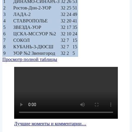
1
ДИНАМО-СИНАРА-3
32
26
53
2
Ростов-Дон-2-УОР
32
25
51
3
ЛАДА-2
32
24
49
4
СТАВРОПОЛЬЕ
32
20
41
5
ЗВЕЗДА-УОР
32
17
35
6
ЦСКА-МССУОР №2
32
10
24
7
СОКОЛ
32
7
15
8
КУБАНЬ-3-ДЮСШ
32
7
15
9
УОР №2 Звенигород
32
2
5
Просмотр полной таблицы
Лучшие моменты и комментарии…