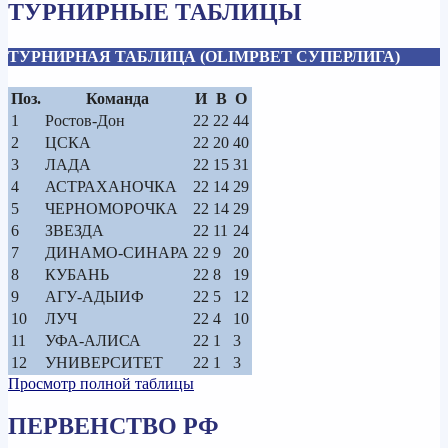
ТУРНИРНЫЕ ТАБЛИЦЫ
ТУРНИРНАЯ ТАБЛИЦА (OLIMPBET СУПЕРЛИГА)
Поз.
Команда
И
В
О
1
Ростов-Дон
22
22
44
2
ЦСКА
22
20
40
3
ЛАДА
22
15
31
4
АСТРАХАНОЧКА
22
14
29
5
ЧЕРНОМОРОЧКА
22
14
29
6
ЗВЕЗДА
22
11
24
7
ДИНАМО-СИНАРА
22
9
20
8
КУБАНЬ
22
8
19
9
АГУ-АДЫИФ
22
5
12
10
ЛУЧ
22
4
10
11
УФА-АЛИСА
22
1
3
12
УНИВЕРСИТЕТ
22
1
3
Просмотр полной таблицы
ПЕРВЕНСТВО РФ