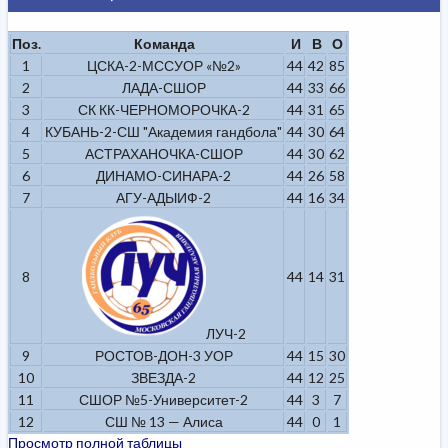
Поз.
Команда
И
В
О
1
ЦСКА-2-МССУОР «№2»
44
42
85
2
ЛАДА-СШОР
44
33
66
3
СК КК-ЧЕРНОМОРОЧКА-2
44
31
65
4
КУБАНЬ-2-СШ "Академия гандбола"
44
30
64
5
АСТРАХАНОЧКА-СШОР
44
30
62
6
ДИНАМО-СИНАРА-2
44
26
58
7
АГУ-АДЫИФ-2
44
16
34
8
44
14
31
ЛУЧ-2
9
РОСТОВ-ДОН-3 УОР
44
15
30
10
ЗВЕЗДА-2
44
12
25
11
СШОР №5-Университет-2
44
3
7
12
СШ № 13 — Алиса
44
0
1
Просмотр полной таблицы