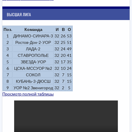
ВЫСШАЯ ЛИГА
Поз.
Команда
И
В
О
1
ДИНАМО-СИНАРА-3
32
26
53
2
Ростов-Дон-2-УОР
32
25
51
3
ЛАДА-2
32
24
49
4
СТАВРОПОЛЬЕ
32
20
41
5
ЗВЕЗДА-УОР
32
17
35
6
ЦСКА-МССУОР №2
32
10
24
7
СОКОЛ
32
7
15
8
КУБАНЬ-3-ДЮСШ
32
7
15
9
УОР №2 Звенигород
32
2
5
Просмотр полной таблицы