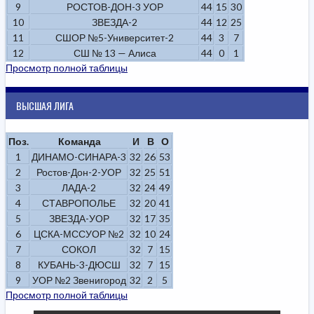
9
РОСТОВ-ДОН-3 УОР
44
15
30
10
ЗВЕЗДА-2
44
12
25
11
СШОР №5-Университет-2
44
3
7
12
СШ № 13 — Алиса
44
0
1
Просмотр полной таблицы
ВЫСШАЯ ЛИГА
Поз.
Команда
И
В
О
1
ДИНАМО-СИНАРА-3
32
26
53
2
Ростов-Дон-2-УОР
32
25
51
3
ЛАДА-2
32
24
49
4
СТАВРОПОЛЬЕ
32
20
41
5
ЗВЕЗДА-УОР
32
17
35
6
ЦСКА-МССУОР №2
32
10
24
7
СОКОЛ
32
7
15
8
КУБАНЬ-3-ДЮСШ
32
7
15
9
УОР №2 Звенигород
32
2
5
Просмотр полной таблицы