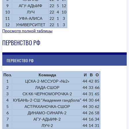
9
АГУ-АДЫИФ
22
5
12
10
ЛУЧ
22
4
10
11
УФА-АЛИСА
22
1
3
12
УНИВЕРСИТЕТ
22
1
3
Просмотр полной таблицы
ПЕРВЕНСТВО РФ
ПЕРВЕНСТВО РФ
Поз.
Команда
И
В
О
1
ЦСКА-2-МССУОР «№2»
44
42
85
2
ЛАДА-СШОР
44
33
66
3
СК КК-ЧЕРНОМОРОЧКА-2
44
31
65
4
КУБАНЬ-2-СШ "Академия гандбола"
44
30
64
5
АСТРАХАНОЧКА-СШОР
44
30
62
6
ДИНАМО-СИНАРА-2
44
26
58
7
АГУ-АДЫИФ-2
44
16
34
8
ЛУЧ-2
44
14
31