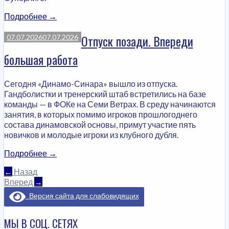
«Формат
Подробнее
→
Суперлиги»
Отпуск позади. Впереди
07.07.2026
07.07.2026
большая работа
Сегодня «Динамо-Синара» вышло из отпуска.
Гандболистки и тренерский штаб встретились на базе
команды — в ФОКе на Семи Ветрах. В среду начинаются
занятия, в которых помимо игроков прошлогоднего
состава динамовской основы, примут участие пять
новичков и молодые игроки из клубного дубля.
«Отпуск
Подробнее
→
позади.
ЗАПИСИ
←
Назад
Впереди
Вперед
→
большая
НАВИГАЦИЯ
работа»
Версия сайта для слабовидящих
МЫ В СОЦ. СЕТЯХ