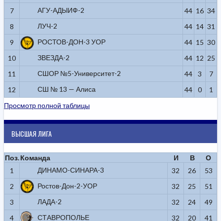
АГУ-АДЫИФ-2
7
44
16
34
ЛУЧ-2
8
44
14
31
РОСТОВ-ДОН-3 УОР
9
44
15
30
ЗВЕЗДА-2
10
44
12
25
СШОР №5-Университет-2
11
44
3
7
СШ № 13 — Алиса
12
44
0
1
Просмотр полной таблицы
ВЫСШАЯ ЛИГА
Поз.
Команда
И
В
О
ДИНАМО-СИНАРА-3
1
32
26
53
Ростов-Дон-2-УОР
2
32
25
51
ЛАДА-2
3
32
24
49
СТАВРОПОЛЬЕ
4
32
20
41