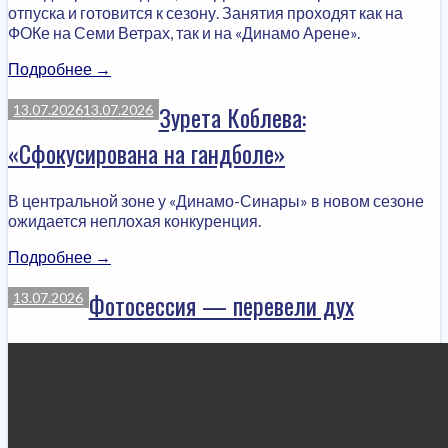
отпуска и готовится к сезону. Занятия проходят как на
ФОКе на Семи Ветрах, так и на «Динамо Арене».
«Евгений
Подробнее
→
Дмитриев:
«Постарались
Зурета Коблева:
13.07.2026
13.07.2026
сформировать
«Сфокусирована на гандболе»
состав
не
на
В центральной зоне у «Динамо-Синары» в новом сезоне
один
ожидается неплохая конкуренция.
сезон»»
«Зурета
Подробнее
→
Коблева:
«Сфокусирована
Фотосессия — перевели дух
13.07.2026
на
гандболе»»