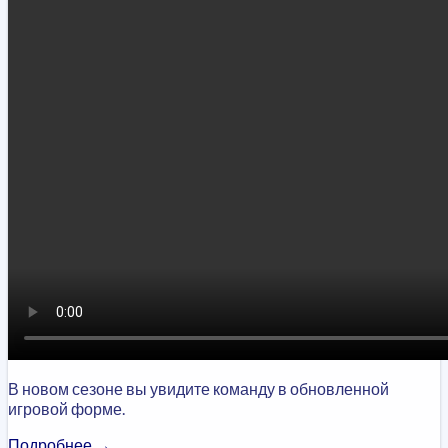
В новом сезоне вы увидите команду в обновленной
игровой форме.
«Фотосессия
Подробнее
→