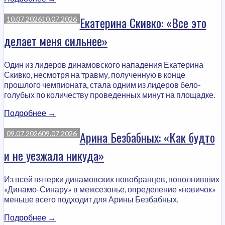
—
перевели
Екатерина Скивко: «Все это
10.07.2026
10.07.2026
дух»
делает меня сильнее»
Один из лидеров динамовского нападения Екатерина
Скивко, несмотря на травму, полученную в конце
прошлого чемпионата, стала одним из лидеров бело-
голубых по количеству проведенных минут на площадке.
«Екатерина
Подробнее
→
Скивко:
«Все
Арина Безбабных: «Как будто
09.07.2026
09.07.2026
это
и не уезжала никуда»
делает
меня
сильнее»»
Из всей пятерки динамовских новобранцев, пополнивших
«Динамо-Синару» в межсезонье, определение «новичок»
меньше всего подходит для Арины Безбабных.
«Арина
Подробнее
→