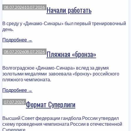
Безбабных:
«Как
Начали работать
08.07.2026
10.07.2026
будто
и
В среду у «Динамо-Синары» был первый тренировочный
не
день.
уезжала
никуда»»
«Начали
Подробнее
→
работать»
Пляжная «бронза»
08.07.2026
08.07.2026
Волгоградское «Динамо-Синара» вслед за двумя
золотыми медалями завоевала «бронзу» российского
пляжного чемпионата.
«Пляжная
Подробнее
→
«бронза»»
Формат Суперлиги
07.07.2026
Высший Совет федерации гандбола России утвердил
схему проведения чемпионата России в отечественной
Суперлиге.