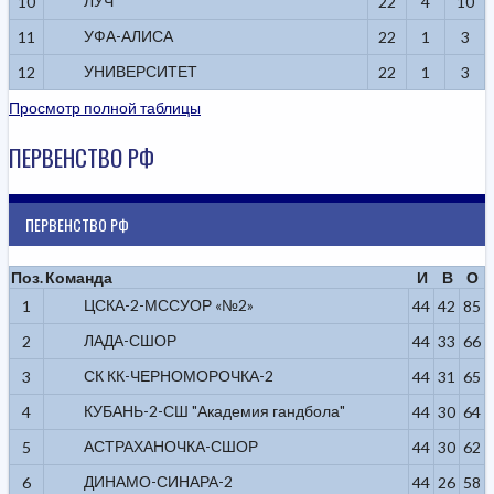
ЛУЧ
10
22
4
10
УФА-АЛИСА
11
22
1
3
УНИВЕРСИТЕТ
12
22
1
3
Просмотр полной таблицы
ПЕРВЕНСТВО РФ
ПЕРВЕНСТВО РФ
Поз.
Команда
И
В
О
ЦСКА-2-МССУОР «№2»
1
44
42
85
ЛАДА-СШОР
2
44
33
66
СК КК-ЧЕРНОМОРОЧКА-2
3
44
31
65
КУБАНЬ-2-СШ "Академия гандбола"
4
44
30
64
АСТРАХАНОЧКА-СШОР
5
44
30
62
ДИНАМО-СИНАРА-2
6
44
26
58