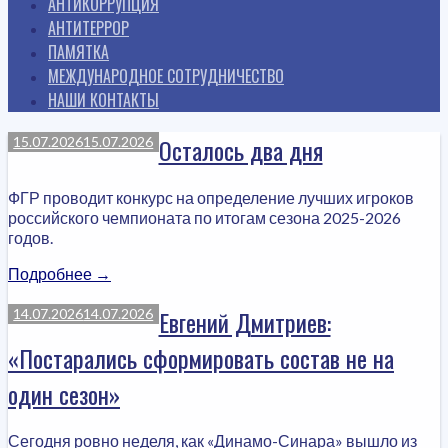
АНТИКОРРУПЦИЯ
АНТИТЕРРОР
ПАМЯТКА
МЕЖДУНАРОДНОЕ СОТРУДНИЧЕСТВО
НАШИ КОНТАКТЫ
Осталось два дня
15.07.2026
15.07.2026
ФГР проводит конкурс на определение лучших игроков
российского чемпионата по итогам сезона 2025-2026
годов.
«Осталось
Подробнее
→
два
дня»
Евгений Дмитриев:
14.07.2026
14.07.2026
«Постарались сформировать состав не на
один сезон»
Сегодня ровно неделя, как «Динамо-Синара» вышло из