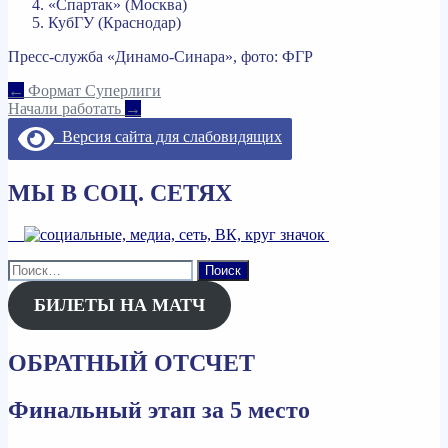
«Спартак» (Москва)
КубГУ (Краснодар)
Пресс-служба «Динамо-Синара», фото: ФГР
Навигация
←
Формат Суперлиги
Начали работать
→
по
Версия сайта для слабовидящих
записям
МЫ В СОЦ. СЕТЯХ
Найти:
БИЛЕТЫ НА МАТЧ
ОБРАТНЫЙ ОТСЧЕТ
Финальный этап за 5 место