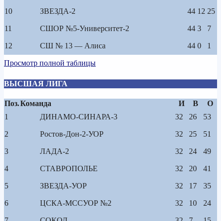
10
ЗВЕЗДА-2
44
12
25
11
СШОР №5-Университет-2
44
3
7
12
СШ № 13 — Алиса
44
0
1
Просмотр полной таблицы
ВЫСШАЯ ЛИГА
Поз.
Команда
И
В
О
1
ДИНАМО-СИНАРА-3
32
26
53
2
Ростов-Дон-2-УОР
32
25
51
3
ЛАДА-2
32
24
49
4
СТАВРОПОЛЬЕ
32
20
41
5
ЗВЕЗДА-УОР
32
17
35
6
ЦСКА-МССУОР №2
32
10
24
7
СОКОЛ
32
7
15