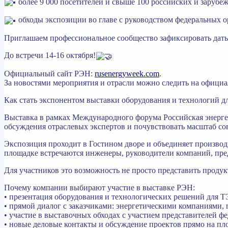
более 9 000 посетителей и свыше 100 российских и зарубе
обходы экспозиции во главе с руководством федеральных 
Приглашаем профессиональное сообщество зафиксировать даты 
До встречи 14-16 октября!
Официальный сайт РЭН:
rusenergyweek.com
.
За новостями мероприятия и отрасли можно следить на офици
Как стать экспонентом выставки оборудования и технологий 
Выставка в рамках Международного форума Российская энергети
обсуждения отраслевых экспертов и почувствовать масштаб со
Экспозиция проходит в Гостином дворе и объединяет производ
площадке встречаются инженеры, руководители компаний, пред
Для участников это возможность не просто представить продукт
Почему компании выбирают участие в выставке РЭН:
• презентация оборудования и технологических решений для 
• прямой диалог с заказчиками: энергетическими компаниям
• участие в выставочных обходах с участием представителей ф
• новые деловые контакты и обсуждение проектов прямо на п