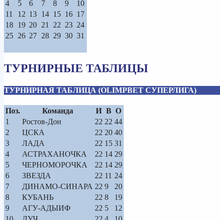
4
5
6
7
8
9
10
11
12
13
14
15
16
17
18
19
20
21
22
23
24
25
26
27
28
29
30
31
ТУРНИРНЫЕ ТАБЛИЦЫ
ТУРНИРНАЯ ТАБЛИЦА (OLIMPBET СУПЕРЛИГА)
Поз.
Команда
И
В
О
1
Ростов-Дон
22
22
44
2
ЦСКА
22
20
40
3
ЛАДА
22
15
31
4
АСТРАХАНОЧКА
22
14
29
5
ЧЕРНОМОРОЧКА
22
14
29
6
ЗВЕЗДА
22
11
24
7
ДИНАМО-СИНАРА
22
9
20
8
КУБАНЬ
22
8
19
9
АГУ-АДЫИФ
22
5
12
10
ЛУЧ
22
4
10