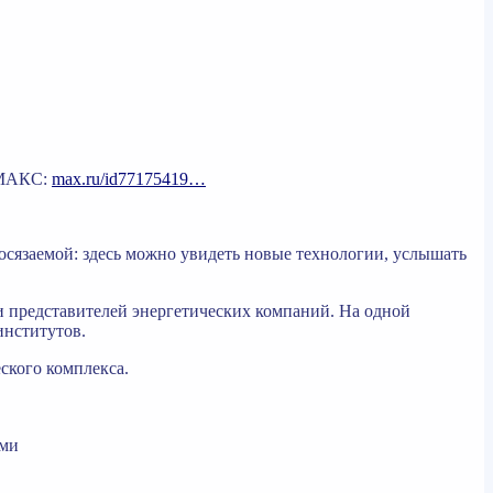
МАКС:
max.ru/id77175419…
осязаемой: здесь можно увидеть новые технологии, услышать
и представителей энергетических компаний. На одной
институтов.
еского комплекса.
ами