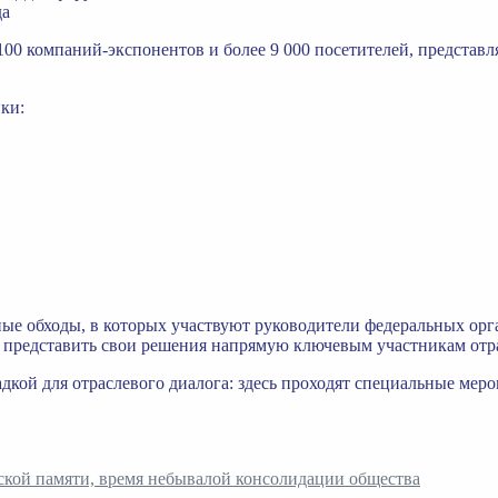
да
100 компаний-экспонентов и более 9 000 посетителей, предста
ки:
ые обходы, в которых участвуют руководители федеральных орг
 представить свои решения напрямую ключевым участникам отр
кой для отраслевого диалога: здесь проходят специальные меро
ской памяти, время небывалой консолидации общества