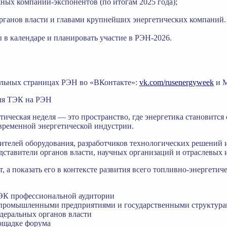
жных компаний-экспонентов (по итогам 2025 года);
органов власти и главами крупнейших энергетических компаний.
в календаре и планировать участие в РЭН-2026.
альных страницах РЭН во «ВКонтакте»:
vk.com/rusenergyweek
и 
для ТЭК на РЭН
ческая неделя — это пространство, где энергетика становится 
временной энергетической индустрии.
ителей оборудования, разработчиков технологических решений 
ставители органов власти, научных организаций и отраслевых 
, а показать его в контексте развития всего топливно-энергетич
ТЭК профессиональной аудитории
и, промышленными предприятиями и государственными структур
едеральных органов власти
лощадке форума