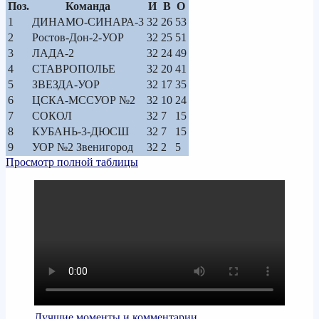
Поз.
Команда
И
В
О
1
ДИНАМО-СИНАРА-3
32
26
53
2
Ростов-Дон-2-УОР
32
25
51
3
ЛАДА-2
32
24
49
4
СТАВРОПОЛЬЕ
32
20
41
5
ЗВЕЗДА-УОР
32
17
35
6
ЦСКА-МССУОР №2
32
10
24
7
СОКОЛ
32
7
15
8
КУБАНЬ-3-ДЮСШ
32
7
15
9
УОР №2 Звенигород
32
2
5
Просмотр полной таблицы
Лучшие моменты и комментарии…