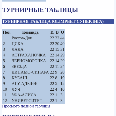
ТУРНИРНЫЕ ТАБЛИЦЫ
ТУРНИРНАЯ ТАБЛИЦА (OLIMPBET СУПЕРЛИГА)
Поз.
Команда
И
В
О
1
Ростов-Дон
22
22
44
2
ЦСКА
22
20
40
3
ЛАДА
22
15
31
4
АСТРАХАНОЧКА
22
14
29
5
ЧЕРНОМОРОЧКА
22
14
29
6
ЗВЕЗДА
22
11
24
7
ДИНАМО-СИНАРА
22
9
20
8
КУБАНЬ
22
8
19
9
АГУ-АДЫИФ
22
5
12
10
ЛУЧ
22
4
10
11
УФА-АЛИСА
22
1
3
12
УНИВЕРСИТЕТ
22
1
3
Просмотр полной таблицы