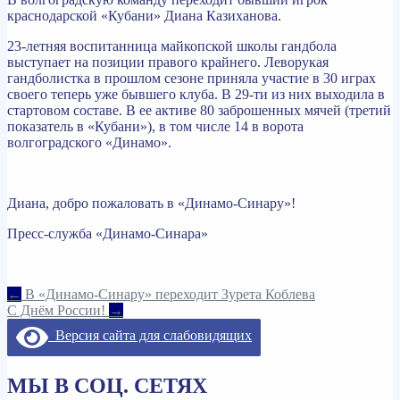
краснодарской «Кубани» Диана Казиханова.
23-летняя воспитанница майкопской школы гандбола
выступает на позиции правого крайнего. Леворукая
гандболистка в прошлом сезоне приняла участие в 30 играх
своего теперь уже бывшего клуба. В 29-ти из них выходила в
стартовом составе. В ее активе 80 заброшенных мячей (третий
показатель в «Кубани»), в том числе 14 в ворота
волгоградского «Динамо».
Диана, добро пожаловать в «Динамо-Синару»!
Пресс-служба «Динамо-Синара»
Навигация
←
В «Динамо-Синару» переходит Зурета Коблева
С Днём России!
→
по
Версия сайта для слабовидящих
записям
МЫ В СОЦ. СЕТЯХ