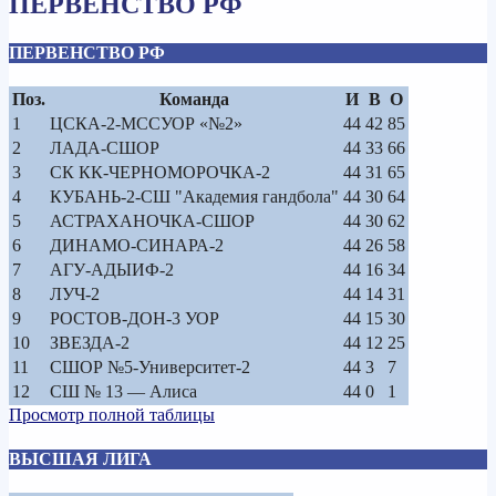
ПЕРВЕНСТВО РФ
ПЕРВЕНСТВО РФ
Поз.
Команда
И
В
О
1
ЦСКА-2-МССУОР «№2»
44
42
85
2
ЛАДА-СШОР
44
33
66
3
СК КК-ЧЕРНОМОРОЧКА-2
44
31
65
4
КУБАНЬ-2-СШ "Академия гандбола"
44
30
64
5
АСТРАХАНОЧКА-СШОР
44
30
62
6
ДИНАМО-СИНАРА-2
44
26
58
7
АГУ-АДЫИФ-2
44
16
34
8
ЛУЧ-2
44
14
31
9
РОСТОВ-ДОН-3 УОР
44
15
30
10
ЗВЕЗДА-2
44
12
25
11
СШОР №5-Университет-2
44
3
7
12
СШ № 13 — Алиса
44
0
1
Просмотр полной таблицы
ВЫСШАЯ ЛИГА