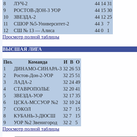
8
ЛУЧ-2
44
14
31
9
РОСТОВ-ДОН-3 УОР
44
15
30
10
ЗВЕЗДА-2
44
12
25
11
СШОР №5-Университет-2
44
3
7
12
СШ № 13 — Алиса
44
0
1
Просмотр полной таблицы
ВЫСШАЯ ЛИГА
Поз.
Команда
И
В
О
1
ДИНАМО-СИНАРА-3
32
26
53
2
Ростов-Дон-2-УОР
32
25
51
3
ЛАДА-2
32
24
49
4
СТАВРОПОЛЬЕ
32
20
41
5
ЗВЕЗДА-УОР
32
17
35
6
ЦСКА-МССУОР №2
32
10
24
7
СОКОЛ
32
7
15
8
КУБАНЬ-3-ДЮСШ
32
7
15
9
УОР №2 Звенигород
32
2
5
Просмотр полной таблицы