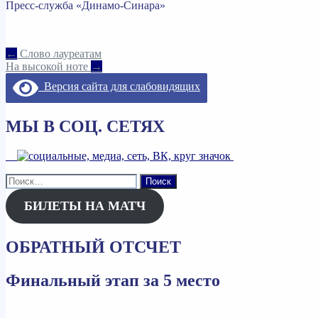
Пресс-служба «Динамо-Синара»
Навигация
←
Слово лауреатам
На высокой ноте
→
по
Версия сайта для слабовидящих
записям
МЫ В СОЦ. СЕТЯХ
Найти:
БИЛЕТЫ НА МАТЧ
ОБРАТНЫЙ ОТСЧЕТ
Финальный этап за 5 место