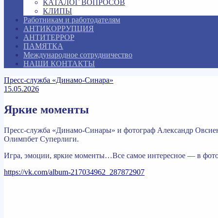
КАТАЛОГ ВОПРОСОВ
КЛИПЫ
Работникам и работодателям
АНТИКОРРУПЦИЯ
АНТИТЕРРОР
ПАМЯТКА
Международное сотрудничество
НАШИ КОНТАКТЫ
Пресс-служба «Динамо-Синара»
15.05.2026
Яркие моменты
Пресс-служба «Динамо-Синары» и фотограф Александр Овсиенк
Олимпбет Суперлиги.
Игра, эмоции, яркие моменты…Все самое интересное — в фото
https://vk.com/album-217034962_287872907