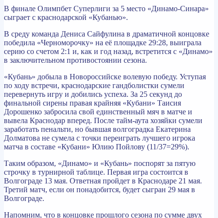
В финале Олимпбет Суперлиги за 5 место «Динамо-Синара»
сыграет с краснодарской «Кубанью».
В среду команда Дениса Сайфулина в драматичной концовке
победила «Черноморочку» на её площадке 29:28, выиграла
серию со счетом 2:1 и, как и год назад, встретится с «Динамо»
в заключительном противостоянии сезона.
«Кубань» добыла в Новороссийске волевую победу. Уступая
по ходу встречи, краснодарские гандболистки сумели
перевернуть игру и добились успеха. За 25 секунд до
финальной сирены правая крайняя «Кубани» Таисия
Дорошенко забросила свой единственный мяч в матче и
вывела Краснодар вперед. После тайм-аута хозяйки сумели
заработать пенальти, но бывшая волгоградка Екатерина
Долматова не сумела с точки переиграть лучшего игрока
матча в составе «Кубани» Юлию Пойлову (11/37=29%).
Таким образом, «Динамо» и «Кубань» поспорят за пятую
строчку в турнирной таблице. Первая игра состоится в
Волгограде 13 мая. Ответная пройдет в Краснодаре 21 мая.
Третий матч, если он понадобится, будет сыгран 29 мая в
Волгограде.
Напомним, что в концовке прошлого сезона по сумме двух