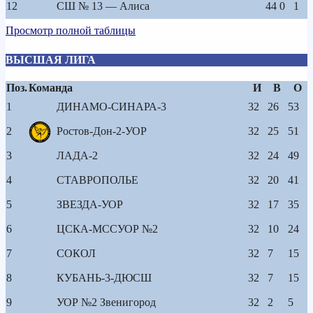
12
СШ № 13 — Алиса
44
0
1
Просмотр полной таблицы
ВЫСШАЯ ЛИГА
Поз.
Команда
И
В
О
1
ДИНАМО-СИНАРА-3
32
26
53
2
Ростов-Дон-2-УОР
32
25
51
3
ЛАДА-2
32
24
49
4
СТАВРОПОЛЬЕ
32
20
41
5
ЗВЕЗДА-УОР
32
17
35
6
ЦСКА-МССУОР №2
32
10
24
7
СОКОЛ
32
7
15
8
КУБАНЬ-3-ДЮСШ
32
7
15
9
УОР №2 Звенигород
32
2
5