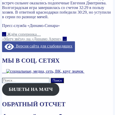
встреч сильнее оказались подопечные Евгения Дмитриева.
Волгоградская игра завершилась со счетом 32:29 в пользу
хозяев. В ответной краснодарки победили 30:29, но уступили
в серии по разнице мячей.
Пресс-служба «Динамо-Синара»
Навигация
←
Ждём соперника…
«Матч звёзд» на «Динамо Арене»
→
по
Версия сайта для слабовидящих
записям
МЫ В СОЦ. СЕТЯХ
Найти:
БИЛЕТЫ НА МАТЧ
ОБРАТНЫЙ ОТСЧЕТ