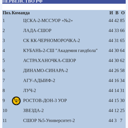
ПЕРВЕНСТВО РФ
Поз.
Команда
И
В
О
1
ЦСКА-2-МССУОР «№2»
44
42
85
2
ЛАДА-СШОР
44
33
66
3
СК КК-ЧЕРНОМОРОЧКА-2
44
31
65
4
КУБАНЬ-2-СШ "Академия гандбола"
44
30
64
5
АСТРАХАНОЧКА-СШОР
44
30
62
6
ДИНАМО-СИНАРА-2
44
26
58
7
АГУ-АДЫИФ-2
44
16
34
8
ЛУЧ-2
44
14
31
9
РОСТОВ-ДОН-3 УОР
44
15
30
10
ЗВЕЗДА-2
44
12
25
11
СШОР №5-Университет-2
44
3
7