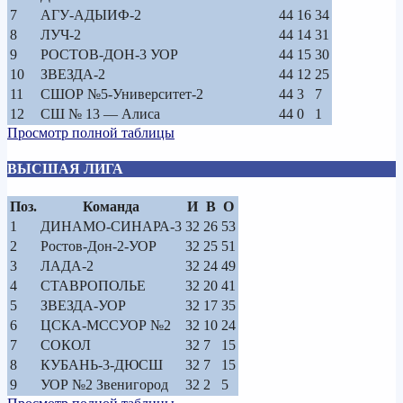
7
АГУ-АДЫИФ-2
44
16
34
8
ЛУЧ-2
44
14
31
9
РОСТОВ-ДОН-3 УОР
44
15
30
10
ЗВЕЗДА-2
44
12
25
11
СШОР №5-Университет-2
44
3
7
12
СШ № 13 — Алиса
44
0
1
Просмотр полной таблицы
ВЫСШАЯ ЛИГА
Поз.
Команда
И
В
О
1
ДИНАМО-СИНАРА-3
32
26
53
2
Ростов-Дон-2-УОР
32
25
51
3
ЛАДА-2
32
24
49
4
СТАВРОПОЛЬЕ
32
20
41
5
ЗВЕЗДА-УОР
32
17
35
6
ЦСКА-МССУОР №2
32
10
24
7
СОКОЛ
32
7
15
8
КУБАНЬ-3-ДЮСШ
32
7
15
9
УОР №2 Звенигород
32
2
5