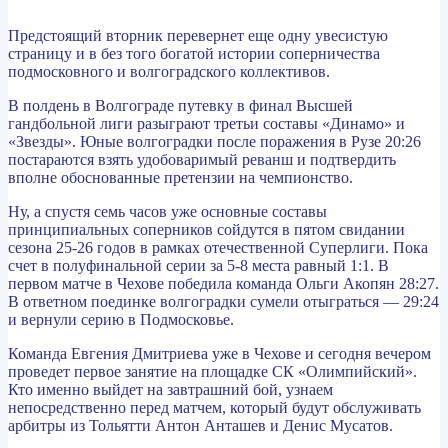
Предстоящий вторник перевернет еще одну увесистую
страницу и в без того богатой истории соперничества
подмосковного и волгоградского коллективов.
В полдень в Волгограде путевку в финал Высшей
гандбольной лиги разыграют третьи составы «Динамо» и
«Звезды». Юные волгоградки после поражения в Рузе 20:26
постараются взять удобоваримый реванш и подтвердить
вполне обоснованные претензии на чемпионство.
Ну, а спустя семь часов уже основные составы
принципиальных соперников сойдутся в пятом свидании
сезона 25-26 годов в рамках отечественной Суперлиги. Пока
счет в полуфинальной серии за 5-8 места равный 1:1. В
первом матче в Чехове победила команда Ольги Акопян 28:27.
В ответном поединке волгоградки сумели отыграться — 29:24
и вернули серию в Подмосковье.
Команда Евгения Дмитриева уже в Чехове и сегодня вечером
проведет первое занятие на площадке СК «Олимпийский».
Кто именно выйдет на завтрашний бой, узнаем
непосредственно перед матчем, который будут обслуживать
арбитры из Тольятти Антон Анташев и Денис Мусатов.