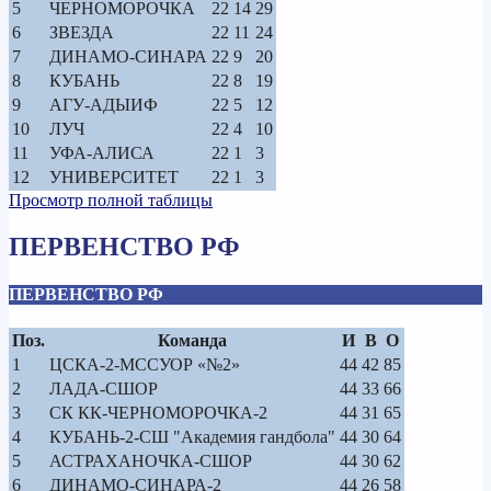
5
ЧЕРНОМОРОЧКА
22
14
29
6
ЗВЕЗДА
22
11
24
7
ДИНАМО-СИНАРА
22
9
20
8
КУБАНЬ
22
8
19
9
АГУ-АДЫИФ
22
5
12
10
ЛУЧ
22
4
10
11
УФА-АЛИСА
22
1
3
12
УНИВЕРСИТЕТ
22
1
3
Просмотр полной таблицы
ПЕРВЕНСТВО РФ
ПЕРВЕНСТВО РФ
Поз.
Команда
И
В
О
1
ЦСКА-2-МССУОР «№2»
44
42
85
2
ЛАДА-СШОР
44
33
66
3
СК КК-ЧЕРНОМОРОЧКА-2
44
31
65
4
КУБАНЬ-2-СШ "Академия гандбола"
44
30
64
5
АСТРАХАНОЧКА-СШОР
44
30
62
6
ДИНАМО-СИНАРА-2
44
26
58