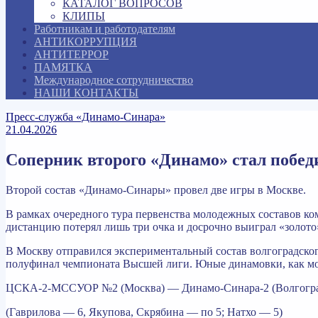
КАТАЛОГ ВОПРОСОВ
КЛИПЫ
Работникам и работодателям
АНТИКОРРУПЦИЯ
АНТИТЕРРОР
ПАМЯТКА
Международное сотрудничество
НАШИ КОНТАКТЫ
Пресс-служба «Динамо-Синара»
21.04.2026
Соперник второго «Динамо» стал побед
Второй состав «Динамо-Синары» провел две игры в Москве.
В рамках очередного тура первенства молодежных составов 
дистанцию потерял лишь три очка и досрочно выиграл «золото
В Москву отправился экспериментальный состав волгоградског
полуфинал чемпионата Высшей лиги. Юные динамовки, как могл
ЦСКА-2-МССУОР №2 (Москва) — Динамо-Синара-2 (Волгоград)
(Гаврилова — 6, Якупова, Скрябина — по 5; Натхо — 5)