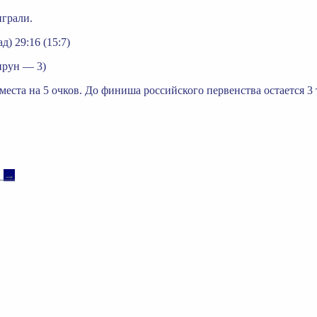
играли.
 29:16 (15:7)
прун — 3)
еста на 5 очков. До финиша российского первенства остается 3 ту
и
→