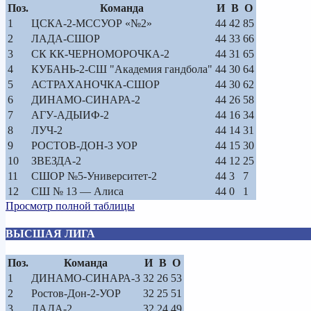
Поз.
Команда
И
В
О
1
ЦСКА-2-МССУОР «№2»
44
42
85
2
ЛАДА-СШОР
44
33
66
3
СК КК-ЧЕРНОМОРОЧКА-2
44
31
65
4
КУБАНЬ-2-СШ "Академия гандбола"
44
30
64
5
АСТРАХАНОЧКА-СШОР
44
30
62
6
ДИНАМО-СИНАРА-2
44
26
58
7
АГУ-АДЫИФ-2
44
16
34
8
ЛУЧ-2
44
14
31
9
РОСТОВ-ДОН-3 УОР
44
15
30
10
ЗВЕЗДА-2
44
12
25
11
СШОР №5-Университет-2
44
3
7
12
СШ № 13 — Алиса
44
0
1
Просмотр полной таблицы
ВЫСШАЯ ЛИГА
Поз.
Команда
И
В
О
1
ДИНАМО-СИНАРА-3
32
26
53
2
Ростов-Дон-2-УОР
32
25
51
3
ЛАДА-2
32
24
49