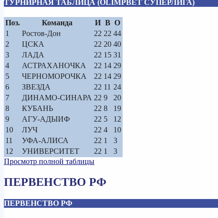
ТУРНИРНАЯ ТАБЛИЦА (OLIMPBET СУПЕРЛИГА)
Поз.
Команда
И
В
О
1
Ростов-Дон
22
22
44
2
ЦСКА
22
20
40
3
ЛАДА
22
15
31
4
АСТРАХАНОЧКА
22
14
29
5
ЧЕРНОМОРОЧКА
22
14
29
6
ЗВЕЗДА
22
11
24
7
ДИНАМО-СИНАРА
22
9
20
8
КУБАНЬ
22
8
19
9
АГУ-АДЫИФ
22
5
12
10
ЛУЧ
22
4
10
11
УФА-АЛИСА
22
1
3
12
УНИВЕРСИТЕТ
22
1
3
Просмотр полной таблицы
ПЕРВЕНСТВО РФ
ПЕРВЕНСТВО РФ