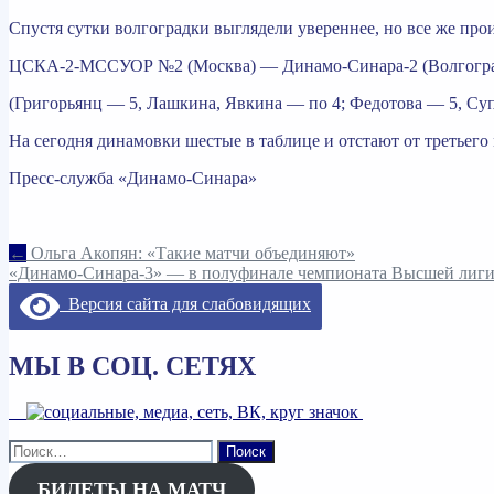
Спустя сутки волгоградки выглядели увереннее, но все же про
ЦСКА-2-МССУОР №2 (Москва) — Динамо-Синара-2 (Волгоград)
(Григорьянц — 5, Лашкина, Явкина — по 4; Федотова — 5, Су
На сегодня динамовки шестые в таблице и отстают от третьего м
Пресс-служба «Динамо-Синара»
Навигация
←
Ольга Акопян: «Такие матчи объединяют»
«Динамо-Синара-3» — в полуфинале чемпионата Высшей лиг
по
Версия сайта для слабовидящих
записям
МЫ В СОЦ. СЕТЯХ
Найти:
БИЛЕТЫ НА МАТЧ