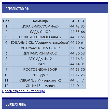
ПЕРВЕНСТВО РФ
Поз.
Команда
И
В
О
1
ЦСКА-2-МССУОР «№2»
44
42
85
2
ЛАДА-СШОР
44
33
66
3
СК КК-ЧЕРНОМОРОЧКА-2
44
31
65
4
КУБАНЬ-2-СШ "Академия гандбола"
44
30
64
5
АСТРАХАНОЧКА-СШОР
44
30
62
6
ДИНАМО-СИНАРА-2
44
26
58
7
АГУ-АДЫИФ-2
44
16
34
8
ЛУЧ-2
44
14
31
9
РОСТОВ-ДОН-3 УОР
44
15
30
10
ЗВЕЗДА-2
44
12
25
11
СШОР №5-Университет-2
44
3
7
12
СШ № 13 — Алиса
44
0
1
Просмотр полной таблицы
ВЫСШАЯ ЛИГА