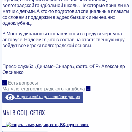
волгоградской гандбольной школы. Некоторые пришли на
матчи с детьми. А кто-то подготовил специальные плакаты
со словами поддержки в адрес бывших и нынешних
одноклубниц.
В Москву динамовки отправляются в среду вечером на
автобусе. Надеемся, что в состав на ответственную игру
войдут все игроки волгоградской основы.
Пресс-служба «Динамо-Синара», фото: ФГР/ Александр
Овсиенко
НАВИГАЦИЯ
←
Есть вопросы
Матч легенд волгоградского гандбола
→
ПО
Версия сайта для слабовидящих
ЗАПИСЯМ
МЫ В СОЦ. СЕТЯХ