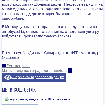
волгоградской гандбольной школы. Некоторые пришли на
матчи с детьми. А кто-то подготовил специальные плакаты
со словами поддержки в адрес бывших и нынешних
одноклубниц.
В Москву динамовки отправляются в среду вечером на
автобусе. Надеемся, что в состав на ответственную игру
войдут все игроки волгоградской основы.
Пресс-служба «Динамо-Синара», фото: ФГР/ Александр
Овсиенко
НАВИГАЦИЯ
←
Есть вопросы
Матч легенд волгоградского гандбола
→
ПО
Версия сайта для слабовидящих
ЗАПИСЯМ
МЫ В СОЦ. СЕТЯХ