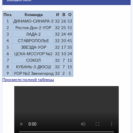
Поз.
Команда
И
В
О
1
ДИНАМО-СИНАРА-3
32
26
53
2
Ростов-Дон-2-УОР
32
25
51
3
ЛАДА-2
32
24
49
4
СТАВРОПОЛЬЕ
32
20
41
5
ЗВЕЗДА-УОР
32
17
35
6
ЦСКА-МССУОР №2
32
10
24
7
СОКОЛ
32
7
15
8
КУБАНЬ-3-ДЮСШ
32
7
15
9
УОР №2 Звенигород
32
2
5
Просмотр полной таблицы