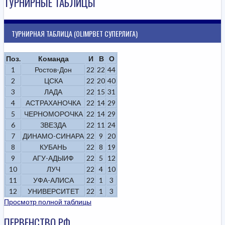
ТУРНИРНЫЕ ТАБЛИЦЫ
ТУРНИРНАЯ ТАБЛИЦА (OLIMPBET СУПЕРЛИГА)
Поз.
Команда
И
В
О
1
Ростов-Дон
22
22
44
2
ЦСКА
22
20
40
3
ЛАДА
22
15
31
4
АСТРАХАНОЧКА
22
14
29
5
ЧЕРНОМОРОЧКА
22
14
29
6
ЗВЕЗДА
22
11
24
7
ДИНАМО-СИНАРА
22
9
20
8
КУБАНЬ
22
8
19
9
АГУ-АДЫИФ
22
5
12
10
ЛУЧ
22
4
10
11
УФА-АЛИСА
22
1
3
12
УНИВЕРСИТЕТ
22
1
3
Просмотр полной таблицы
ПЕРВЕНСТВО РФ