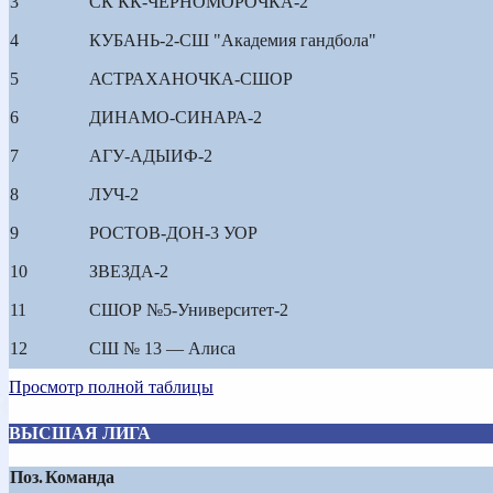
3
СК КК-ЧЕРНОМОРОЧКА-2
4
КУБАНЬ-2-СШ "Академия гандбола"
5
АСТРАХАНОЧКА-СШОР
6
ДИНАМО-СИНАРА-2
7
АГУ-АДЫИФ-2
8
ЛУЧ-2
9
РОСТОВ-ДОН-3 УОР
10
ЗВЕЗДА-2
11
СШОР №5-Университет-2
12
СШ № 13 — Алиса
Просмотр полной таблицы
ВЫСШАЯ ЛИГА
Поз.
Команда