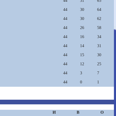
44
31
65
44
30
64
44
30
62
44
26
58
44
16
34
44
14
31
44
15
30
44
12
25
44
3
7
44
0
1
И
В
О