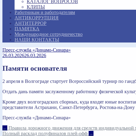
КАТАЛОГ ВОПРОСОВ
КЛИПЫ
Работникам и работодателям
АНТИКОРРУПЦИЯ
АНТИТЕРРОР
ПАМЯТКА
Международное сотрудничество
НАШИ КОНТАКТЫ
Пресс-служба «Динамо-Синара»
26.03.2026
26.03.2026
Памяти основателя
2 апреля в Волгограде стартует Всероссийский турнир по ганд
Отдать дань памяти заслуженному работнику физической культ
Кроме двух волгоградских сборных, куда входят юные воспит
представители Астрахани, Санкт-Петербурга, Ростова-на-Дону 
Пресс-служба «Динамо-Синара»
Навигация
←
Правила дорожного движения для средств индивидуальной
Полный расклад полуфиналов плей-офф
→