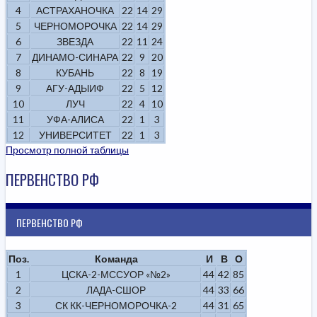
4
АСТРАХАНОЧКА
22
14
29
5
ЧЕРНОМОРОЧКА
22
14
29
6
ЗВЕЗДА
22
11
24
7
ДИНАМО-СИНАРА
22
9
20
8
КУБАНЬ
22
8
19
9
АГУ-АДЫИФ
22
5
12
10
ЛУЧ
22
4
10
11
УФА-АЛИСА
22
1
3
12
УНИВЕРСИТЕТ
22
1
3
Просмотр полной таблицы
ПЕРВЕНСТВО РФ
ПЕРВЕНСТВО РФ
Поз.
Команда
И
В
О
1
ЦСКА-2-МССУОР «№2»
44
42
85
2
ЛАДА-СШОР
44
33
66
3
СК КК-ЧЕРНОМОРОЧКА-2
44
31
65