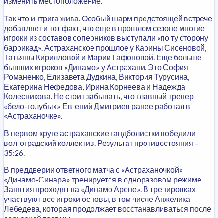
изменить местоположение.
Так что интрига жива. Особый шарм предстоящей встрече
добавляет и тот факт, что еще в прошлом сезоне многие
игроки из составов соперников выступали «по ту сторону
баррикад». Астраханское прошлое у Карины Сисеновой,
Татьяны Кирилловой и Марии Гафоновой. Ещё больше
бывших игроков «Динамо» у Астрахани. Это София
Романенко, Елизавета Дудкина, Виктория Турусина,
Екатерина Нефедова, Ирина Корнеева и Надежда
Колесникова. Не стоит забывать, что главный тренер
«бело-голубых» Евгений Дмитриев ранее работал в
«Астраханочке».
В первом круге астраханские гандболистки победили
волгоградский коллектив. Результат противостояния –
35:26.
В преддверии ответного матча с «Астраханочкой»
«Динамо-Синара» тренируется в одноразовом режиме.
Занятия проходят на «Динамо Арене». В тренировках
участвуют все игроки основы, в том числе Анжелика
Лебедева, которая продолжает восстанавливаться после