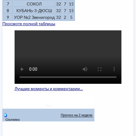
7
СОКОЛ
32
7
15
8
КУБАНЬ-3-ДЮСШ
32
7
15
9
УОР №2 Звенигород
32
2
5
Просмотр полной таблицы
Лучшие моменты и комментарии…