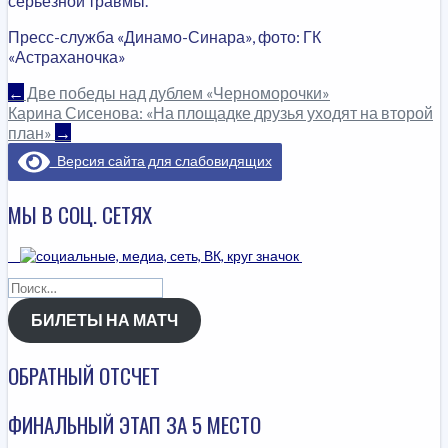
серьезной травмы.
Пресс-служба «Динамо-Синара», фото: ГК
«Астраханочка»
НАВИГАЦИЯ
←
Две победы над дублем «Черноморочки»
Карина Сисенова: «На площадке друзья уходят на второй
ПО
план»
→
Версия сайта для слабовидящих
ЗАПИСЯМ
МЫ В СОЦ. СЕТЯХ
Найти:
БИЛЕТЫ НА МАТЧ
ОБРАТНЫЙ ОТСЧЕТ
ФИНАЛЬНЫЙ ЭТАП ЗА 5 МЕСТО