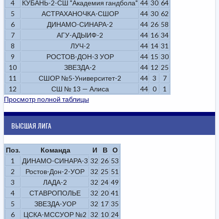
4
КУБАНЬ-2-СШ "Академия гандбола"
44
30
64
5
АСТРАХАНОЧКА-СШОР
44
30
62
6
ДИНАМО-СИНАРА-2
44
26
58
7
АГУ-АДЫИФ-2
44
16
34
8
ЛУЧ-2
44
14
31
9
РОСТОВ-ДОН-3 УОР
44
15
30
10
ЗВЕЗДА-2
44
12
25
11
СШОР №5-Университет-2
44
3
7
12
СШ № 13 — Алиса
44
0
1
Просмотр полной таблицы
ВЫСШАЯ ЛИГА
Поз.
Команда
И
В
О
1
ДИНАМО-СИНАРА-3
32
26
53
2
Ростов-Дон-2-УОР
32
25
51
3
ЛАДА-2
32
24
49
4
СТАВРОПОЛЬЕ
32
20
41
5
ЗВЕЗДА-УОР
32
17
35
6
ЦСКА-МССУОР №2
32
10
24