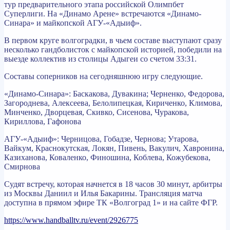
тур предварительного этапа российской Олимпбет
Суперлиги. На «Динамо Арене» встречаются «Динамо-
Синара» и майкопской АГУ-«Адыиф».
В первом круге волгоградки, в чьем составе выступают сразу
несколько гандболисток с майкопской историей, победили на
выезде коллектив из столицы Адыгеи со счетом 33:31.
Составы соперников на сегодняшнюю игру следующие.
«Динамо-Синара»: Баскакова, Дувакина; Черненко, Федорова,
Загороднева, Алексеева, Белолипецкая, Кириченко, Климова,
Минченко, Дворцевая, Скивко, Сисенова, Чуракова,
Кириллова, Гафонова
АГУ-«Адыиф»: Черницова, Гобадзе, Чернова; Утарова,
Вайкум, Краснокутская, Локян, Пивень, Вакулич, Хавронина,
Казиханова, Коваленко, Финошина, Коблева, Кожубекова,
Смирнова
Судят встречу, которая начнется в 18 часов 30 минут, арбитры
из Москвы Даниил и Илья Бакарины. Трансляция матча
доступна в прямом эфире ТК «Волгоград 1» и на сайте ФГР.
https://www.handballtv.ru/event/2926775