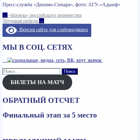
Пресс-служба «Динамо-Синара», фото: АГУ-«Адыиф»
Навигация
←
«Бронза» российского первенства
Трудовая победа
→
по
Версия сайта для слабовидящих
записям
МЫ В СОЦ. СЕТЯХ
Найти:
БИЛЕТЫ НА МАТЧ
ОБРАТНЫЙ ОТСЧЕТ
Финальный этап за 5 место