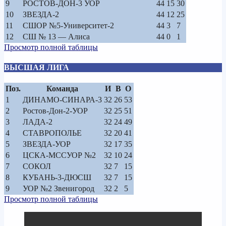
9
РОСТОВ-ДОН-3 УОР
44
15
30
10
ЗВЕЗДА-2
44
12
25
11
СШОР №5-Университет-2
44
3
7
12
СШ № 13 — Алиса
44
0
1
Просмотр полной таблицы
ВЫСШАЯ ЛИГА
Поз.
Команда
И
В
О
1
ДИНАМО-СИНАРА-3
32
26
53
2
Ростов-Дон-2-УОР
32
25
51
3
ЛАДА-2
32
24
49
4
СТАВРОПОЛЬЕ
32
20
41
5
ЗВЕЗДА-УОР
32
17
35
6
ЦСКА-МССУОР №2
32
10
24
7
СОКОЛ
32
7
15
8
КУБАНЬ-3-ДЮСШ
32
7
15
9
УОР №2 Звенигород
32
2
5
Просмотр полной таблицы