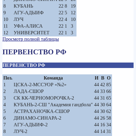
8
КУБАНЬ
22
8
19
9
АГУ-АДЫИФ
22
5
12
10
ЛУЧ
22
4
10
11
УФА-АЛИСА
22
1
3
12
УНИВЕРСИТЕТ
22
1
3
Просмотр полной таблицы
ПЕРВЕНСТВО РФ
ПЕРВЕНСТВО РФ
Поз.
Команда
И
В
О
1
ЦСКА-2-МССУОР «№2»
44
42
85
2
ЛАДА-СШОР
44
33
66
3
СК КК-ЧЕРНОМОРОЧКА-2
44
31
65
4
КУБАНЬ-2-СШ "Академия гандбола"
44
30
64
5
АСТРАХАНОЧКА-СШОР
44
30
62
6
ДИНАМО-СИНАРА-2
44
26
58
7
АГУ-АДЫИФ-2
44
16
34
8
ЛУЧ-2
44
14
31