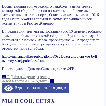
Воспитанница волгоградского гандбола, а ныне тренер
юниорской сборной России и подмосковной «Звезды»,
заслуженный мастер спорта, Олимпийская чемпионка 2016
года Ольга Акопян вспомнила самые запоминающиеся
моменты игр в Рио-де-Жанейро.
В преддверии гала-матча, посвященного 10-летнему юбилею
знаковой победы российской сборной в Бразилии, который
состоится в Москве 7 марта, пресс-служба ФГР продолжает
беседовать с творцами грандиозного успеха в истории
отечественного гандбола.
https://rushandball.ru/publications/30321/olga-akopyan-vse-byli-
uvereny-v-toj-pobede-v-brazilii
Пресс-служба «Динамо-Синара», фото: ФГР
Навигация
←
С Днём рождения, тренер!
Ждём в гости АГУ-«Адыиф»
→
по
Версия сайта для слабовидящих
записям
МЫ В СОЦ. СЕТЯХ