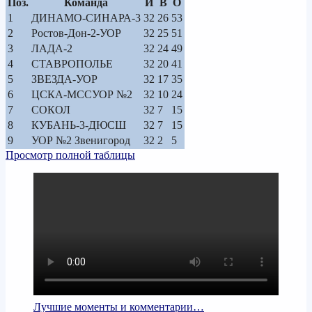
Поз.
Команда
И
В
О
1
ДИНАМО-СИНАРА-3
32
26
53
2
Ростов-Дон-2-УОР
32
25
51
3
ЛАДА-2
32
24
49
4
СТАВРОПОЛЬЕ
32
20
41
5
ЗВЕЗДА-УОР
32
17
35
6
ЦСКА-МССУОР №2
32
10
24
7
СОКОЛ
32
7
15
8
КУБАНЬ-3-ДЮСШ
32
7
15
9
УОР №2 Звенигород
32
2
5
Просмотр полной таблицы
Лучшие моменты и комментарии…