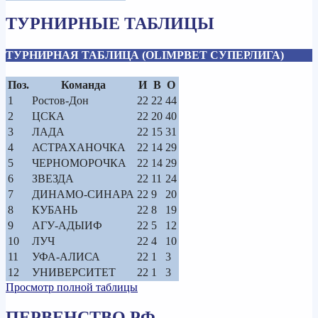
ТУРНИРНЫЕ ТАБЛИЦЫ
ТУРНИРНАЯ ТАБЛИЦА (OLIMPBET СУПЕРЛИГА)
Поз.
Команда
И
В
О
1
Ростов-Дон
22
22
44
2
ЦСКА
22
20
40
3
ЛАДА
22
15
31
4
АСТРАХАНОЧКА
22
14
29
5
ЧЕРНОМОРОЧКА
22
14
29
6
ЗВЕЗДА
22
11
24
7
ДИНАМО-СИНАРА
22
9
20
8
КУБАНЬ
22
8
19
9
АГУ-АДЫИФ
22
5
12
10
ЛУЧ
22
4
10
11
УФА-АЛИСА
22
1
3
12
УНИВЕРСИТЕТ
22
1
3
Просмотр полной таблицы
ПЕРВЕНСТВО РФ