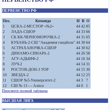
ПЕРВЕНСТВО РФ
Поз.
Команда
И
В
О
1
ЦСКА-2-МССУОР «№2»
44
42
85
2
ЛАДА-СШОР
44
33
66
3
СК КК-ЧЕРНОМОРОЧКА-2
44
31
65
4
КУБАНЬ-2-СШ "Академия гандбола"
44
30
64
5
АСТРАХАНОЧКА-СШОР
44
30
62
6
ДИНАМО-СИНАРА-2
44
26
58
7
АГУ-АДЫИФ-2
44
16
34
8
ЛУЧ-2
44
14
31
9
РОСТОВ-ДОН-3 УОР
44
15
30
10
ЗВЕЗДА-2
44
12
25
11
СШОР №5-Университет-2
44
3
7
12
СШ № 13 — Алиса
44
0
1
Просмотр полной таблицы
ВЫСШАЯ ЛИГА