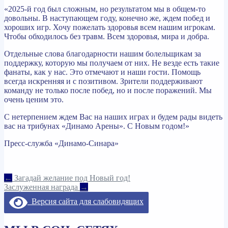
​​​​​«2025-й год был сложным, но результатом мы в общем-то
довольны. В наступающем году, конечно же, ждем побед и
хороших игр. Хочу пожелать здоровья всем нашим игрокам.
Чтобы обходилось без травм. Всем здоровья, мира и добра.
Отдельные слова благодарности нашим болельщикам за
поддержку, которую мы получаем от них. Не везде есть такие
фанаты, как у нас. Это отмечают и наши гости. Помощь
всегда искренняя и с позитивом. Зрители поддерживают
команду не только после побед, но и после поражений. Мы
очень ценим это.
С нетерпением ждем Вас на наших играх и будем рады видеть
вас на трибунах «Динамо Арены». С Новым годом!»
Пресс-служба «Динамо-Синара»
Навигация
←
Загадай желание под Новый год!
Заслуженная награда
→
по
Версия сайта для слабовидящих
записям