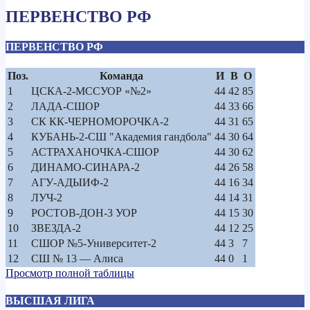
ПЕРВЕНСТВО РФ
ПЕРВЕНСТВО РФ
Поз.
Команда
И
В
О
1
ЦСКА-2-МССУОР «№2»
44
42
85
2
ЛАДА-СШОР
44
33
66
3
СК КК-ЧЕРНОМОРОЧКА-2
44
31
65
4
КУБАНЬ-2-СШ "Академия гандбола"
44
30
64
5
АСТРАХАНОЧКА-СШОР
44
30
62
6
ДИНАМО-СИНАРА-2
44
26
58
7
АГУ-АДЫИФ-2
44
16
34
8
ЛУЧ-2
44
14
31
9
РОСТОВ-ДОН-3 УОР
44
15
30
10
ЗВЕЗДА-2
44
12
25
11
СШОР №5-Университет-2
44
3
7
12
СШ № 13 — Алиса
44
0
1
Просмотр полной таблицы
ВЫСШАЯ ЛИГА