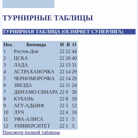
ТУРНИРНЫЕ ТАБЛИЦЫ
ТУРНИРНАЯ ТАБЛИЦА (OLIMPBET СУПЕРЛИГА)
Поз.
Команда
И
В
О
1
Ростов-Дон
22
22
44
2
ЦСКА
22
20
40
3
ЛАДА
22
15
31
4
АСТРАХАНОЧКА
22
14
29
5
ЧЕРНОМОРОЧКА
22
14
29
6
ЗВЕЗДА
22
11
24
7
ДИНАМО-СИНАРА
22
9
20
8
КУБАНЬ
22
8
19
9
АГУ-АДЫИФ
22
5
12
10
ЛУЧ
22
4
10
11
УФА-АЛИСА
22
1
3
12
УНИВЕРСИТЕТ
22
1
3
Просмотр полной таблицы