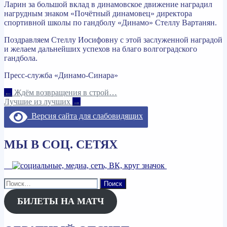
Ларин за большой вклад в динамовское движение наградил
нагрудным знаком «Почётный динамовец» директора
спортивной школы по гандболу «Динамо» Стеллу Вартанян.
Поздравляем Стеллу Иосифовну с этой заслуженной наградой
и желаем дальнейших успехов на благо волгоградского
гандбола.
Пресс-служба «Динамо-Синара»
Навигация
←
Ждём возвращения в строй…
Лучшие из лучших
→
по
Версия сайта для слабовидящих
записям
МЫ В СОЦ. СЕТЯХ
Найти:
БИЛЕТЫ НА МАТЧ