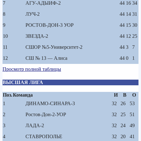
7
АГУ-АДЫИФ-2
44
16
34
8
ЛУЧ-2
44
14
31
9
РОСТОВ-ДОН-3 УОР
44
15
30
10
ЗВЕЗДА-2
44
12
25
11
СШОР №5-Университет-2
44
3
7
12
СШ № 13 — Алиса
44
0
1
Просмотр полной таблицы
ВЫСШАЯ ЛИГА
Поз.
Команда
И
В
О
1
ДИНАМО-СИНАРА-3
32
26
53
2
Ростов-Дон-2-УОР
32
25
51
3
ЛАДА-2
32
24
49
4
СТАВРОПОЛЬЕ
32
20
41