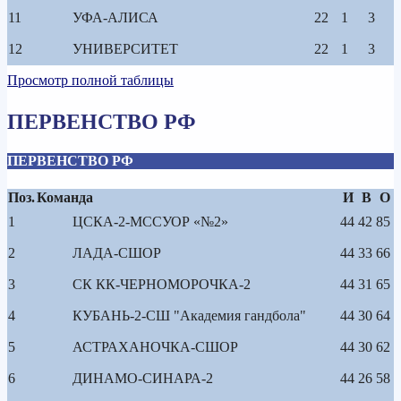
11
УФА-АЛИСА
22
1
3
12
УНИВЕРСИТЕТ
22
1
3
Просмотр полной таблицы
ПЕРВЕНСТВО РФ
ПЕРВЕНСТВО РФ
Поз.
Команда
И
В
О
1
ЦСКА-2-МССУОР «№2»
44
42
85
2
ЛАДА-СШОР
44
33
66
3
СК КК-ЧЕРНОМОРОЧКА-2
44
31
65
4
КУБАНЬ-2-СШ "Академия гандбола"
44
30
64
5
АСТРАХАНОЧКА-СШОР
44
30
62
6
ДИНАМО-СИНАРА-2
44
26
58