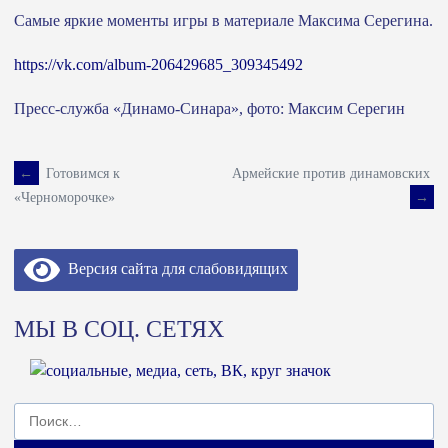
Самые яркие моменты игры в материале Максима Серегина.
https://vk.com/album-206429685_309345492
Пресс-служба «Динамо-Синара», фото: Максим Серегин
←
Готовимся к
Армейские против динамовских
Навигация
→
«Черноморочке»
по
Версия сайта для слабовидящих
записям
МЫ В СОЦ. СЕТЯХ
Найти: