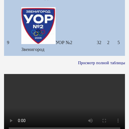
9
УОР №2
32
2
5
Звенигород
Просмотр полной таблицы