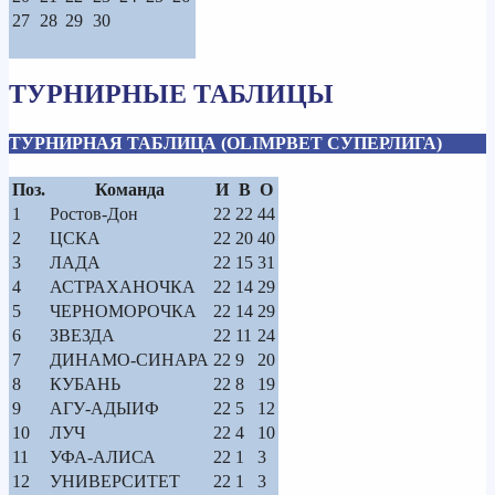
27
28
29
30
ТУРНИРНЫЕ ТАБЛИЦЫ
ТУРНИРНАЯ ТАБЛИЦА (OLIMPBET СУПЕРЛИГА)
Поз.
Команда
И
В
О
1
Ростов-Дон
22
22
44
2
ЦСКА
22
20
40
3
ЛАДА
22
15
31
4
АСТРАХАНОЧКА
22
14
29
5
ЧЕРНОМОРОЧКА
22
14
29
6
ЗВЕЗДА
22
11
24
7
ДИНАМО-СИНАРА
22
9
20
8
КУБАНЬ
22
8
19
9
АГУ-АДЫИФ
22
5
12
10
ЛУЧ
22
4
10
11
УФА-АЛИСА
22
1
3
12
УНИВЕРСИТЕТ
22
1
3