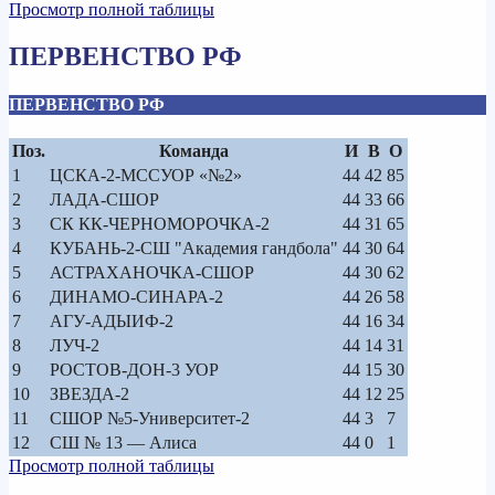
Просмотр полной таблицы
ПЕРВЕНСТВО РФ
ПЕРВЕНСТВО РФ
Поз.
Команда
И
В
О
1
ЦСКА-2-МССУОР «№2»
44
42
85
2
ЛАДА-СШОР
44
33
66
3
СК КК-ЧЕРНОМОРОЧКА-2
44
31
65
4
КУБАНЬ-2-СШ "Академия гандбола"
44
30
64
5
АСТРАХАНОЧКА-СШОР
44
30
62
6
ДИНАМО-СИНАРА-2
44
26
58
7
АГУ-АДЫИФ-2
44
16
34
8
ЛУЧ-2
44
14
31
9
РОСТОВ-ДОН-3 УОР
44
15
30
10
ЗВЕЗДА-2
44
12
25
11
СШОР №5-Университет-2
44
3
7
12
СШ № 13 — Алиса
44
0
1
Просмотр полной таблицы