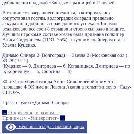
дубль звенигородской «Звезды» с разницей в 11 мячей.
В отличие от вчерашнего поединка, в котором успех
сопутствовал гостям, волгоградки сыграли предельно
аккуратно и добились справедливого успеха. «Динамо»
реализовало все свои 8 отрывов и строго сыграло в защите.
Лучшим игроком в составе хозяев была признана голкипер
Алиса Сидоричева (11/31=35%), а лучшим снайпером стала
Ульяна Куценко.
Динамо-Синара-2 (Волгоград) — Звезда-2 (Московская обл.)
39:28 (19:15)
(Куценко — 9, Дмитриева — 6, Копаницкая, Дмитриева — по
5; Корнейчук — 5, Сюрсина — 4)
30 и 31 октября команда Анны Сидоричевой примет на
площадке ФОК имени Левона Акапяна тольяттинскую «Ладу-
СШОР».
Пресс-служба «Динамо-Синара»
Навигация
←
Откровенно, о разном…
Принимаем «Университет»
→
по
Версия сайта для слабовидящих
записям