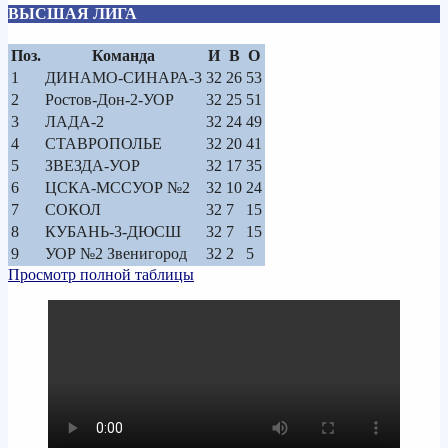
ВЫСШАЯ ЛИГА
Поз.
Команда
И
В
О
1
ДИНАМО-СИНАРА-3
32
26
53
2
Ростов-Дон-2-УОР
32
25
51
3
ЛАДА-2
32
24
49
4
СТАВРОПОЛЬЕ
32
20
41
5
ЗВЕЗДА-УОР
32
17
35
6
ЦСКА-МССУОР №2
32
10
24
7
СОКОЛ
32
7
15
8
КУБАНЬ-3-ДЮСШ
32
7
15
9
УОР №2 Звенигород
32
2
5
Просмотр полной таблицы