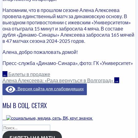
Напомним, что в прошлом сезоне Алена Алексеева
провела единственный матч за динамовскую основу. В
выездном противостоянии с ижевским «Университетом»
она отыграла 15 минут и забросила 4 мяча. В составе
дубля «Динамо-Синары» Алексеева забросила 165 мячей
в 47 матчах сезона 2024-2025 годов.
Алена, добро пожаловать домой!
Пресс-служба «Динамо-Синара», фото: ГК «Университет»
НАВИГАЦИЯ
←
Билеты в продаже
Алена Алексеева: «Рада вернуться в Волгоград»
→
ПО
Версия сайта для слабовидящих
ЗАПИСЯМ
МЫ В СОЦ. СЕТЯХ
Найти:
БИЛЕТЫ НА МАТЧ