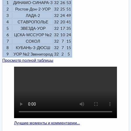
1
ДИНАМО-СИНАРА-3
32
26
53
2
Ростов-Дон-2-УОР
32
25
51
3
ЛАДА-2
32
24
49
4
СТАВРОПОЛЬЕ
32
20
41
5
ЗВЕЗДА-УОР
32
17
35
6
ЦСКА-МССУОР №2
32
10
24
7
СОКОЛ
32
7
15
8
КУБАНЬ-3-ДЮСШ
32
7
15
9
УОР №2 Звенигород
32
2
5
Просмотр полной таблицы
Лучшие моменты и комментарии…