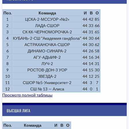
Поз.
Команда
И
В
О
1
ЦСКА-2-МССУОР «№2»
44
42
85
2
ЛАДА-СШОР
44
33
66
3
СК КК-ЧЕРНОМОРОЧКА-2
44
31
65
4
КУБАНЬ-2-СШ "Академия гандбола"
44
30
64
5
АСТРАХАНОЧКА-СШОР
44
30
62
6
ДИНАМО-СИНАРА-2
44
26
58
7
АГУ-АДЫИФ-2
44
16
34
8
ЛУЧ-2
44
14
31
9
РОСТОВ-ДОН-3 УОР
44
15
30
10
ЗВЕЗДА-2
44
12
25
11
СШОР №5-Университет-2
44
3
7
12
СШ № 13 — Алиса
44
0
1
Просмотр полной таблицы
ВЫСШАЯ ЛИГА
Поз.
Команда
И
В
О