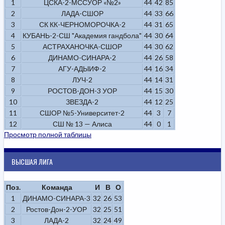
1
ЦСКА-2-МССУОР «№2»
44
42
85
2
ЛАДА-СШОР
44
33
66
3
СК КК-ЧЕРНОМОРОЧКА-2
44
31
65
4
КУБАНЬ-2-СШ "Академия гандбола"
44
30
64
5
АСТРАХАНОЧКА-СШОР
44
30
62
6
ДИНАМО-СИНАРА-2
44
26
58
7
АГУ-АДЫИФ-2
44
16
34
8
ЛУЧ-2
44
14
31
9
РОСТОВ-ДОН-3 УОР
44
15
30
10
ЗВЕЗДА-2
44
12
25
11
СШОР №5-Университет-2
44
3
7
12
СШ № 13 — Алиса
44
0
1
Просмотр полной таблицы
ВЫСШАЯ ЛИГА
Поз.
Команда
И
В
О
1
ДИНАМО-СИНАРА-3
32
26
53
2
Ростов-Дон-2-УОР
32
25
51
3
ЛАДА-2
32
24
49