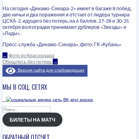
На сегодня «Динамо-Синара-2» имеет в багаже 8 побед,
две ничьи и два поражения и отстает от лидера турнира
ЦСКА-2, идущего без потерь, на 6 баллов. 27-28 и 30-31
октября волгоградки принимают дублеров «Звезды» и
«Лады».
Пресс-служба «Динамо-Синара», фото: ГК «Кубань»
НАВИГАЦИЯ
←
Фото из Краснодара
Обошлось без потерь
→
ПО
Версия сайта для слабовидящих
ЗАПИСЯМ
МЫ В СОЦ. СЕТЯХ
Найти:
БИЛЕТЫ НА МАТЧ
ОБРАТНЫЙ ОТСЧЕТ