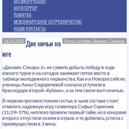
АНТИКОРРУПЦИЯ
АНТИТЕРРОР
ПАМЯТКА
МЕЖДУНАРОДНОЕ СОТРУДНИЧЕСТВО
НАШИ КОНТАКТЫ
Две ничьи на
16.10.2025
Пресс-служба «Динамо-Синара»
юге
«Динамо-Синара-2» не сумело добыть победу в ходе
южного турне и на сегодня занимает пятое место в
таблице молодежного первенства. Как и в Новороссийске,
ученицы Анны Сидоричевой сначала уступили в
Краснодаре второй «Кубани», а за тем свели матч вничью.
В первом противостоянии гостьи, в чьем составе стоит
отметить надежную игру голкипера Софьи Скрипник
(11/29=37%), неплохо провели первый тайм, но в концовке
второго отпустили хозяек в отрыв, и те добились успеха с
преимуществом в 3 мяча.