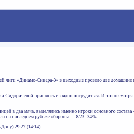
й лиги «Динамо-Синара-3» в выходные провело две домашние и
ови Сидоричевой пришлось изрядно потрудиться. И это несмотря н
ницей в два мяча, выделялись именно игроки основного состав
ала на последнем рубеже обороны — 8/23=34%.
Дону) 29:27 (14:14)