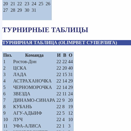
20
21
22
23
24
25
26
27
28
29
30
31
ТУРНИРНЫЕ ТАБЛИЦЫ
ТУРНИРНАЯ ТАБЛИЦА (OLIMPBET СУПЕРЛИГА)
Поз.
Команда
И
В
О
1
Ростов-Дон
22
22
44
2
ЦСКА
22
20
40
3
ЛАДА
22
15
31
4
АСТРАХАНОЧКА
22
14
29
5
ЧЕРНОМОРОЧКА
22
14
29
6
ЗВЕЗДА
22
11
24
7
ДИНАМО-СИНАРА
22
9
20
8
КУБАНЬ
22
8
19
9
АГУ-АДЫИФ
22
5
12
10
ЛУЧ
22
4
10
11
УФА-АЛИСА
22
1
3