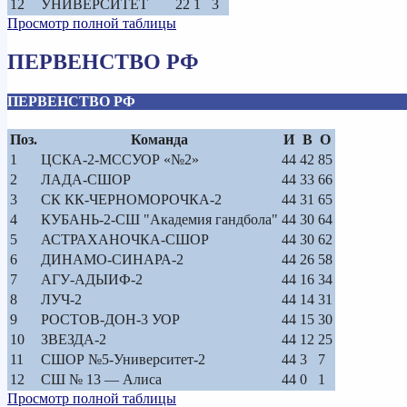
12
УНИВЕРСИТЕТ
22
1
3
Просмотр полной таблицы
ПЕРВЕНСТВО РФ
ПЕРВЕНСТВО РФ
Поз.
Команда
И
В
О
1
ЦСКА-2-МССУОР «№2»
44
42
85
2
ЛАДА-СШОР
44
33
66
3
СК КК-ЧЕРНОМОРОЧКА-2
44
31
65
4
КУБАНЬ-2-СШ "Академия гандбола"
44
30
64
5
АСТРАХАНОЧКА-СШОР
44
30
62
6
ДИНАМО-СИНАРА-2
44
26
58
7
АГУ-АДЫИФ-2
44
16
34
8
ЛУЧ-2
44
14
31
9
РОСТОВ-ДОН-3 УОР
44
15
30
10
ЗВЕЗДА-2
44
12
25
11
СШОР №5-Университет-2
44
3
7
12
СШ № 13 — Алиса
44
0
1
Просмотр полной таблицы