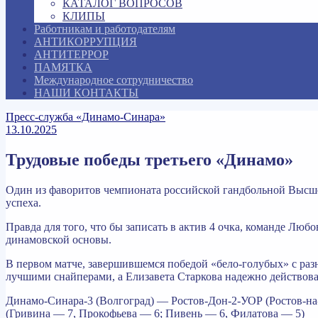
КАТАЛОГ ВОПРОСОВ
КЛИПЫ
Работникам и работодателям
АНТИКОРРУПЦИЯ
АНТИТЕРРОР
ПАМЯТКА
Международное сотрудничество
НАШИ КОНТАКТЫ
Пресс-служба «Динамо-Синара»
13.10.2025
Трудовые победы третьего «Динамо»
Один из фаворитов чемпионата российской гандбольной Высше
успеха.
Правда для того, что бы записать в актив 4 очка, команде Люб
динамовской основы.
В первом матче, завершившемся победой «бело-голубых» с раз
лучшими снайперами, а Елизавета Старкова надежно действов
Динамо-Синара-3 (Волгоград) — Ростов-Дон-2-УОР (Ростов-на-
(Гривина — 7, Прокофьева — 6; Пивень — 6, Филатова — 5)