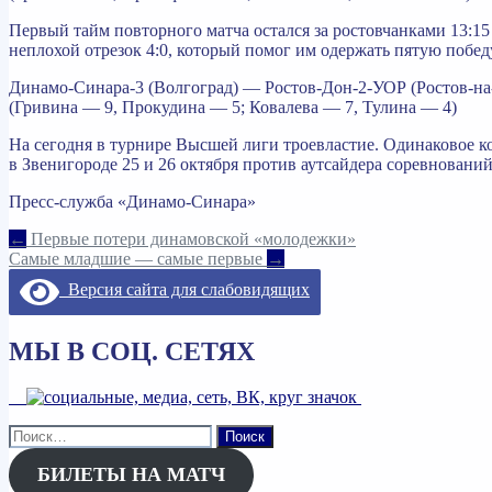
Первый тайм повторного матча остался за ростовчанками 13:15
неплохой отрезок 4:0, который помог им одержать пятую побед
Динамо-Синара-3 (Волгоград) — Ростов-Дон-2-УОР (Ростов-на-
(Гривина — 9, Прокудина — 5; Ковалева — 7, Тулина — 4)
На сегодня в турнире Высшей лиги троевластие. Одинаковое к
в Звенигороде 25 и 26 октября против аутсайдера соревнова
Пресс-служба «Динамо-Синара»
Навигация
←
Первые потери динамовской «молодежки»
Самые младшие — самые первые
→
по
Версия сайта для слабовидящих
записям
МЫ В СОЦ. СЕТЯХ
Найти:
БИЛЕТЫ НА МАТЧ