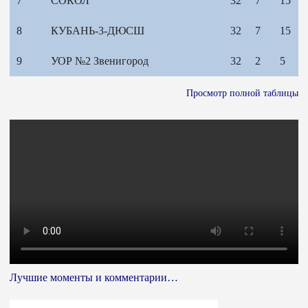
7
СОКОЛ
32
7
15
8
КУБАНЬ-3-ДЮСШ
32
7
15
9
УОР №2 Звенигород
32
2
5
Просмотр полной таблицы
Лучшие моменты и комментарии…