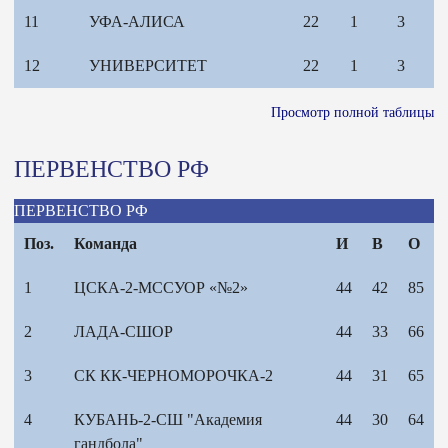
11
УФА-АЛИСА
22
1
3
12
УНИВЕРСИТЕТ
22
1
3
Просмотр полной таблицы
ПЕРВЕНСТВО РФ
ПЕРВЕНСТВО РФ
Поз.
Команда
И
В
О
1
ЦСКА-2-МССУОР «№2»
44
42
85
2
ЛАДА-СШОР
44
33
66
3
СК КК-ЧЕРНОМОРОЧКА-2
44
31
65
4
КУБАНЬ-2-СШ "Академия
44
30
64
гандбола"