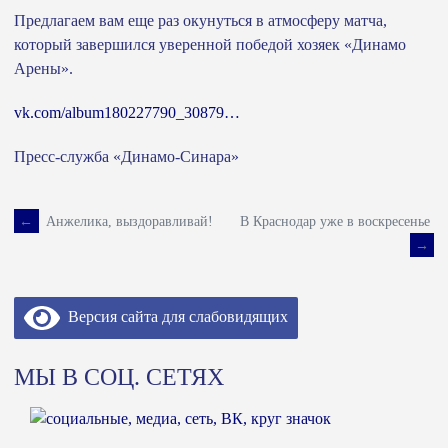
Предлагаем вам еще раз окунуться в атмосферу матча,
который завершился уверенной победой хозяек «Динамо
Арены».
vk.com/album180227790_30879…
Пресс-служба «Динамо-Синара»
←
Анжелика, выздоравливай!
В Краснодар уже в воскресенье
Навигация
→
по
Версия сайта для слабовидящих
записям
МЫ В СОЦ. СЕТЯХ