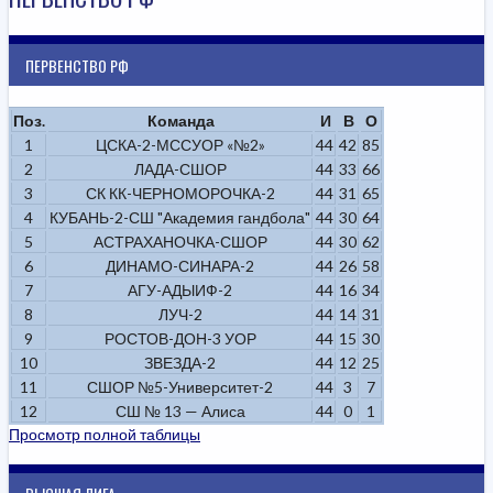
ПЕРВЕНСТВО РФ
Поз.
Команда
И
В
О
1
ЦСКА-2-МССУОР «№2»
44
42
85
2
ЛАДА-СШОР
44
33
66
3
СК КК-ЧЕРНОМОРОЧКА-2
44
31
65
4
КУБАНЬ-2-СШ "Академия гандбола"
44
30
64
5
АСТРАХАНОЧКА-СШОР
44
30
62
6
ДИНАМО-СИНАРА-2
44
26
58
7
АГУ-АДЫИФ-2
44
16
34
8
ЛУЧ-2
44
14
31
9
РОСТОВ-ДОН-3 УОР
44
15
30
10
ЗВЕЗДА-2
44
12
25
11
СШОР №5-Университет-2
44
3
7
12
СШ № 13 — Алиса
44
0
1
Просмотр полной таблицы