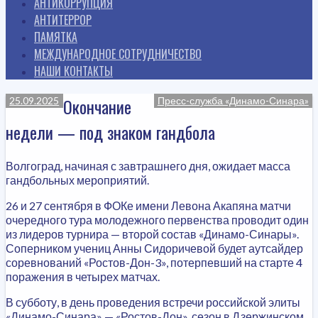
АНТИКОРРУПЦИЯ
АНТИТЕРРОР
ПАМЯТКА
МЕЖДУНАРОДНОЕ СОТРУДНИЧЕСТВО
НАШИ КОНТАКТЫ
Окончание
25.09.2025
Пресс-служба «Динамо-Синара»
недели — под знаком гандбола
Волгоград, начиная с завтрашнего дня, ожидает масса
гандбольных мероприятий.
26 и 27 сентября в ФОКе имени Левона Акапяна матчи
очередного тура молодежного первенства проводит один
из лидеров турнира — второй состав «Динамо-Синары».
Соперником учениц Анны Сидоричевой будет аутсайдер
соревнований «Ростов-Дон-3», потерпевший на старте 4
поражения в четырех матчах.
В субботу, в день проведения встречи российской элиты
«Динамо-Синара» — «Ростов-Дон», сезон в Дзержинском