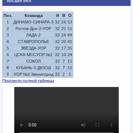
ВЫСШАЯ ЛИГА
Поз.
Команда
И
В
О
1
ДИНАМО-СИНАРА-3
32
26
53
2
Ростов-Дон-2-УОР
32
25
51
3
ЛАДА-2
32
24
49
4
СТАВРОПОЛЬЕ
32
20
41
5
ЗВЕЗДА-УОР
32
17
35
6
ЦСКА-МССУОР №2
32
10
24
7
СОКОЛ
32
7
15
8
КУБАНЬ-3-ДЮСШ
32
7
15
9
УОР №2 Звенигород
32
2
5
Просмотр полной таблицы