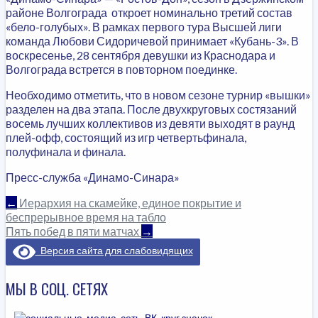
районе Волгограда откроет номинально третий состав
«бело-голубых». В рамках первого тура Высшей лиги
команда Любови Сидоричевой принимает «Кубань-3». В
воскресенье, 28 сентября девушки из Краснодара и
Волгограда встрется в повторном поединке.
Необходимо отметить, что в новом сезоне турнир «вышки»
разделен на два этапа. После двухкруговых состязаний
восемь лучших коллективов из девяти выходят в раунд
плей-офф, состоящий из игр четвертьфинала,
полуфинала и финала.
Пресс-служба «Динамо-Синара»
НАВИГАЦИЯ
←
Иерархия на скамейке, единое покрытие и
беспрерывное время на табло
ПО
Пять побед в пяти матчах
→
Версия сайта для слабовидящих
ЗАПИСЯМ
МЫ В СОЦ. СЕТЯХ