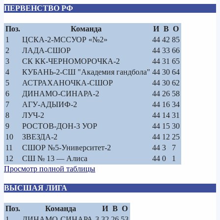
ПЕРВЕНСТВО РФ
Поз.
Команда
И
В
О
1
ЦСКА-2-МССУОР «№2»
44
42
85
2
ЛАДА-СШОР
44
33
66
3
СК КК-ЧЕРНОМОРОЧКА-2
44
31
65
4
КУБАНЬ-2-СШ "Академия гандбола"
44
30
64
5
АСТРАХАНОЧКА-СШОР
44
30
62
6
ДИНАМО-СИНАРА-2
44
26
58
7
АГУ-АДЫИФ-2
44
16
34
8
ЛУЧ-2
44
14
31
9
РОСТОВ-ДОН-3 УОР
44
15
30
10
ЗВЕЗДА-2
44
12
25
11
СШОР №5-Университет-2
44
3
7
12
СШ № 13 — Алиса
44
0
1
Просмотр полной таблицы
ВЫСШАЯ ЛИГА
Поз.
Команда
И
В
О
1
ДИНАМО-СИНАРА-3
32
26
53