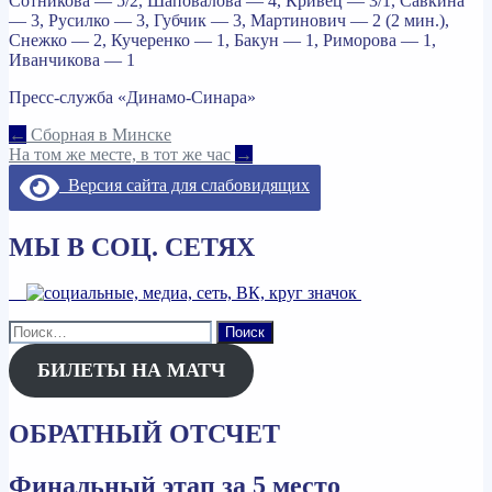
Сотникова — 5/2, Шаповалова — 4, Кривец — 3/1, Савкина
— 3, Русилко — 3, Губчик — 3, Мартинович — 2 (2 мин.),
Снежко — 2, Кучеренко — 1, Бакун — 1, Риморова — 1,
Иванчикова — 1
Пресс-служба «Динамо-Синара»
Навигация
←
Сборная в Минске
На том же месте, в тот же час
→
по
Версия сайта для слабовидящих
записям
МЫ В СОЦ. СЕТЯХ
Найти:
БИЛЕТЫ НА МАТЧ
ОБРАТНЫЙ ОТСЧЕТ
Финальный этап за 5 место