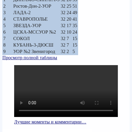
2
Ростов-Дон-2-УОР
32
25
51
3
ЛАДА-2
32
24
49
4
СТАВРОПОЛЬЕ
32
20
41
5
ЗВЕЗДА-УОР
32
17
35
6
ЦСКА-МССУОР №2
32
10
24
7
СОКОЛ
32
7
15
8
КУБАНЬ-3-ДЮСШ
32
7
15
9
УОР №2 Звенигород
32
2
5
Просмотр полной таблицы
Лучшие моменты и комментарии…