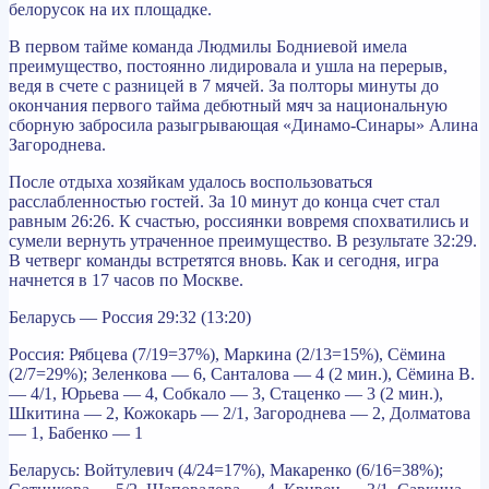
белорусок на их площадке.
В первом тайме команда Людмилы Бодниевой имела
преимущество, постоянно лидировала и ушла на перерыв,
ведя в счете с разницей в 7 мячей. За полторы минуты до
окончания первого тайма дебютный мяч за национальную
сборную забросила разыгрывающая «Динамо-Синары» Алина
Загороднева.
После отдыха хозяйкам удалось воспользоваться
расслабленностью гостей. За 10 минут до конца счет стал
равным 26:26. К счастью, россиянки вовремя спохватились и
сумели вернуть утраченное преимущество. В результате 32:29.
В четверг команды встретятся вновь. Как и сегодня, игра
начнется в 17 часов по Москве.
Беларусь — Россия 29:32 (13:20)
Россия: Рябцева (7/19=37%), Маркина (2/13=15%), Сёмина
(2/7=29%); Зеленкова — 6, Санталова — 4 (2 мин.), Сёмина В.
— 4/1, Юрьева — 4, Собкало — 3, Стаценко — 3 (2 мин.),
Шкитина — 2, Кожокарь — 2/1, Загороднева — 2, Долматова
— 1, Бабенко — 1
Беларусь: Войтулевич (4/24=17%), Макаренко (6/16=38%);