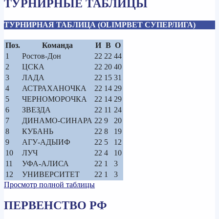
ТУРНИРНЫЕ ТАБЛИЦЫ
ТУРНИРНАЯ ТАБЛИЦА (OLIMPBET СУПЕРЛИГА)
Поз.
Команда
И
В
О
1
Ростов-Дон
22
22
44
2
ЦСКА
22
20
40
3
ЛАДА
22
15
31
4
АСТРАХАНОЧКА
22
14
29
5
ЧЕРНОМОРОЧКА
22
14
29
6
ЗВЕЗДА
22
11
24
7
ДИНАМО-СИНАРА
22
9
20
8
КУБАНЬ
22
8
19
9
АГУ-АДЫИФ
22
5
12
10
ЛУЧ
22
4
10
11
УФА-АЛИСА
22
1
3
12
УНИВЕРСИТЕТ
22
1
3
Просмотр полной таблицы
ПЕРВЕНСТВО РФ