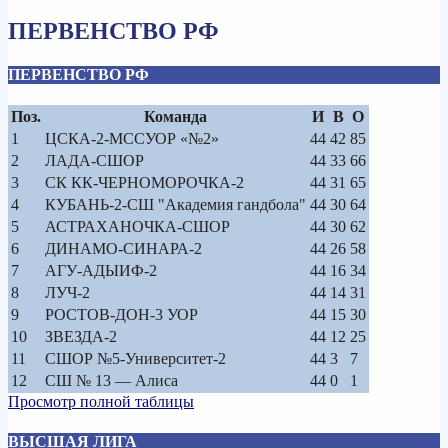
ПЕРВЕНСТВО РФ
ПЕРВЕНСТВО РФ
Поз.
Команда
И
В
О
1
ЦСКА-2-МССУОР «№2»
44
42
85
2
ЛАДА-СШОР
44
33
66
3
СК КК-ЧЕРНОМОРОЧКА-2
44
31
65
4
КУБАНЬ-2-СШ "Академия гандбола"
44
30
64
5
АСТРАХАНОЧКА-СШОР
44
30
62
6
ДИНАМО-СИНАРА-2
44
26
58
7
АГУ-АДЫИФ-2
44
16
34
8
ЛУЧ-2
44
14
31
9
РОСТОВ-ДОН-3 УОР
44
15
30
10
ЗВЕЗДА-2
44
12
25
11
СШОР №5-Университет-2
44
3
7
12
СШ № 13 — Алиса
44
0
1
Просмотр полной таблицы
ВЫСШАЯ ЛИГА