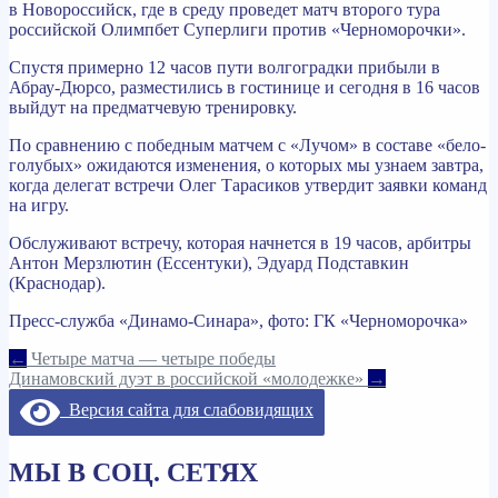
в Новороссийск, где в среду проведет матч второго тура
российской Олимпбет Суперлиги против «Черноморочки».
Спустя примерно 12 часов пути волгоградки прибыли в
Абрау-Дюрсо, разместились в гостинице и сегодня в 16 часов
выйдут на предматчевую тренировку.
По сравнению с победным матчем с «Лучом» в составе «бело-
голубых» ожидаются изменения, о которых мы узнаем завтра,
когда делегат встречи Олег Тарасиков утвердит заявки команд
на игру.
Обслуживают встречу, которая начнется в 19 часов, арбитры
Антон Мерзлютин (Ессентуки), Эдуард Подставкин
(Краснодар).
Пресс-служба «Динамо-Синара», фото: ГК «Черноморочка»
Навигация
←
Четыре матча — четыре победы
Динамовский дуэт в российской «молодежке»
→
по
Версия сайта для слабовидящих
записям
МЫ В СОЦ. СЕТЯХ