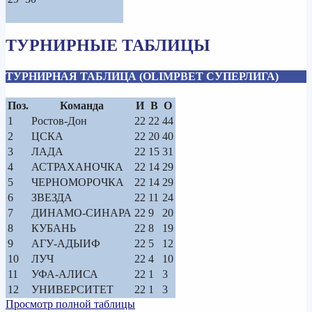
ТУРНИРНЫЕ ТАБЛИЦЫ
ТУРНИРНАЯ ТАБЛИЦА (OLIMPBET СУПЕРЛИГА)
Поз.
Команда
И
В
О
1
Ростов-Дон
22
22
44
2
ЦСКА
22
20
40
3
ЛАДА
22
15
31
4
АСТРАХАНОЧКА
22
14
29
5
ЧЕРНОМОРОЧКА
22
14
29
6
ЗВЕЗДА
22
11
24
7
ДИНАМО-СИНАРА
22
9
20
8
КУБАНЬ
22
8
19
9
АГУ-АДЫИФ
22
5
12
10
ЛУЧ
22
4
10
11
УФА-АЛИСА
22
1
3
12
УНИВЕРСИТЕТ
22
1
3
Просмотр полной таблицы