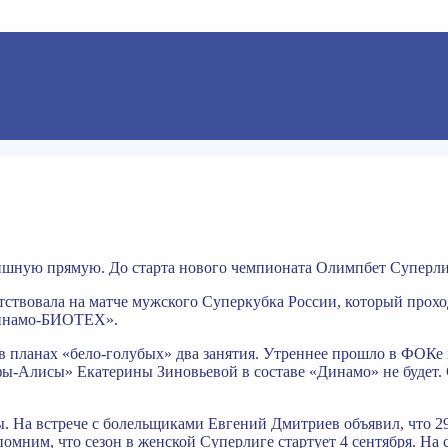
шную прямую. До старта нового чемпионата Олимпбет Суперлиг
тствовала на матче мужского Суперкубка России, который прохо
«Динамо-БИОТЕХ».
в планах «бело-голубых» два занятия. Утреннее прошло в ФОКе
Уфы-Алисы» Екатерины Зиновьевой в составе «Динамо» не будет
ы. На встрече с болельщиками Евгений Дмитриев объявил, что 2
помним, что сезон в женской Суперлиге стартует 4 сентября. 