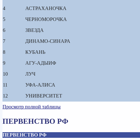
4
АСТРАХАНОЧКА
5
ЧЕРНОМОРОЧКА
6
ЗВЕЗДА
7
ДИНАМО-СИНАРА
8
КУБАНЬ
9
АГУ-АДЫИФ
10
ЛУЧ
11
УФА-АЛИСА
12
УНИВЕРСИТЕТ
Просмотр полной таблицы
ПЕРВЕНСТВО РФ
ПЕРВЕНСТВО РФ