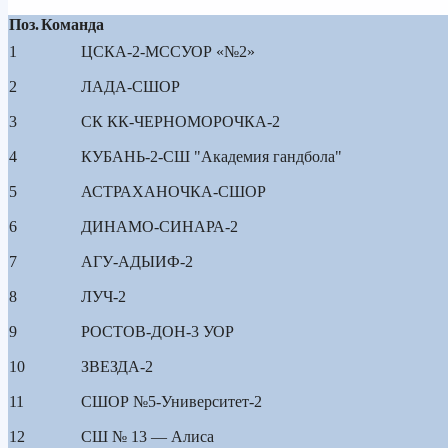
Поз.
Команда
1
ЦСКА-2-МССУОР «№2»
2
ЛАДА-СШОР
3
СК КК-ЧЕРНОМОРОЧКА-2
4
КУБАНЬ-2-СШ "Академия гандбола"
5
АСТРАХАНОЧКА-СШОР
6
ДИНАМО-СИНАРА-2
7
АГУ-АДЫИФ-2
8
ЛУЧ-2
9
РОСТОВ-ДОН-3 УОР
10
ЗВЕЗДА-2
11
СШОР №5-Университет-2
12
СШ № 13 — Алиса