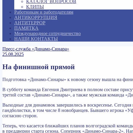
КАТАЛОГ ВОПРОСОВ
КЛИПЫ
Работникам и работодателям
АНТИКОРРУПЦИЯ
АНТИТЕРРОР
ПАМЯТКА
Международное сотрудничество
НАШИ КОНТАКТЫ
Пресс-служба «Динамо-Синара»
25.08.2025
На финишной прямой
Подготовка «Динамо-Синары» к новому сезону вышла на фини
В субботу команда Евгения Дмитриева в полном составе прису
третий состав «Динамо-Синары», а также мужская команда 
Выходные для динамовок завершились в воскресенье. Сегодня 
гандболистки, в том числе 8 новобранцев. Бывшего игрока «
согласию сторон.
Теперь, что касается ближайших планов волгоградской команд
в преддверии старта сезона. Соперник «Динамо-Синара-2». На