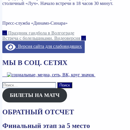
столичный «Луч». Начало встречи в 18 часов 30 минут.
Пресс-служба «Динамо-Синара»
Навигация
←
Праздник гандбола в Волгограде
Встреча с болельщиками. Видеоверсия
→
по
Версия сайта для слабовидящих
записям
МЫ В СОЦ. СЕТЯХ
Найти:
БИЛЕТЫ НА МАТЧ
ОБРАТНЫЙ ОТСЧЕТ
Финальный этап за 5 место