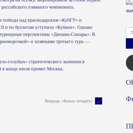
и российского пляжного чемпионата.
 победы над краснодарским «КубГУ» и
0 и по буллитам уступила «Кубани». Однако
Най
на турнирные перспективы «Динамо-Синары». В
ерноморочкой» и хозяевами третьего тура —
бело-голубых» стратегического значения в
 в конце июля примет Москва.
О
Фи
Впереди «Финал четырёх»
→
П