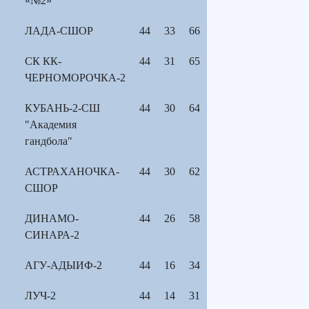
«№2»
ЛАДА-СШОР
44
33
66
СК КК-
44
31
65
ЧЕРНОМОРОЧКА-2
КУБАНЬ-2-СШ
44
30
64
"Академия
гандбола"
АСТРАХАНОЧКА-
44
30
62
СШОР
ДИНАМО-
44
26
58
СИНАРА-2
АГУ-АДЫИФ-2
44
16
34
ЛУЧ-2
44
14
31