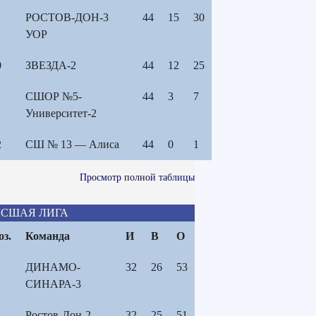
РОСТОВ-ДОН-3
44
15
30
УОР
0
ЗВЕЗДА-2
44
12
25
1
СШОР №5-
44
3
7
Университет-2
2
СШ № 13 — Алиса
44
0
1
Просмотр полной таблицы
СШАЯ ЛИГА
оз.
Команда
И
В
О
ДИНАМО-
32
26
53
СИНАРА-3
Ростов-Дон-2-
32
25
51