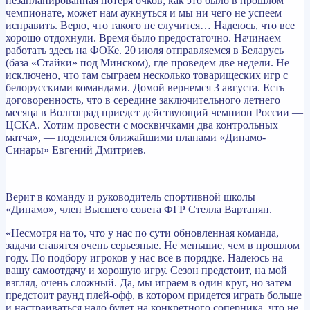
незапланированная потеря очков, как это было в прошлом
чемпионате, может нам аукнуться и мы ни чего не успеем
исправить. Верю, что такого не случится… Надеюсь, что все
хорошо отдохнули. Время было предостаточно. Начинаем
работать здесь на ФОКе. 20 июля отправляемся в Беларусь
(база «Стайки» под Минском), где проведем две недели. Не
исключено, что там сыграем несколько товарищеских игр с
белорусскими командами. Домой вернемся 3 августа. Есть
договоренность, что в середине заключительного летнего
месяца в Волгоград приедет действующий чемпион России —
ЦСКА. Хотим провести с москвичками два контрольных
матча», — поделился ближайшими планами «Динамо-
Синары» Евгений Дмитриев.
Верит в команду и руководитель спортивной школы
«Динамо», член Высшего совета ФГР Стелла Вартанян.
«Несмотря на то, что у нас по сути обновленная команда,
задачи ставятся очень серьезные. Не меньшие, чем в прошлом
году. По подбору игроков у нас все в порядке. Надеюсь на
вашу самоотдачу и хорошую игру. Сезон предстоит, на мой
взгляд, очень сложный. Да, мы играем в один круг, но затем
предстоит раунд плей-офф, в котором придется играть больше
и настраиваться надо будет на конкретного соперника, что не