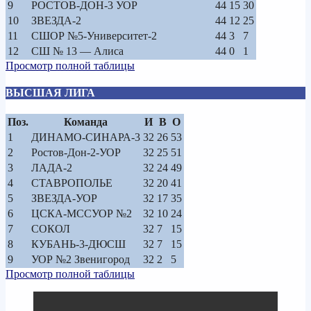
9
РОСТОВ-ДОН-3 УОР
44
15
30
10
ЗВЕЗДА-2
44
12
25
11
СШОР №5-Университет-2
44
3
7
12
СШ № 13 — Алиса
44
0
1
Просмотр полной таблицы
ВЫСШАЯ ЛИГА
Поз.
Команда
И
В
О
1
ДИНАМО-СИНАРА-3
32
26
53
2
Ростов-Дон-2-УОР
32
25
51
3
ЛАДА-2
32
24
49
4
СТАВРОПОЛЬЕ
32
20
41
5
ЗВЕЗДА-УОР
32
17
35
6
ЦСКА-МССУОР №2
32
10
24
7
СОКОЛ
32
7
15
8
КУБАНЬ-3-ДЮСШ
32
7
15
9
УОР №2 Звенигород
32
2
5
Просмотр полной таблицы