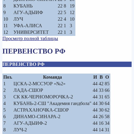
8
КУБАНЬ
22
8
19
9
АГУ-АДЫИФ
22
5
12
10
ЛУЧ
22
4
10
11
УФА-АЛИСА
22
1
3
12
УНИВЕРСИТЕТ
22
1
3
Просмотр полной таблицы
ПЕРВЕНСТВО РФ
ПЕРВЕНСТВО РФ
Поз.
Команда
И
В
О
1
ЦСКА-2-МССУОР «№2»
44
42
85
2
ЛАДА-СШОР
44
33
66
3
СК КК-ЧЕРНОМОРОЧКА-2
44
31
65
4
КУБАНЬ-2-СШ "Академия гандбола"
44
30
64
5
АСТРАХАНОЧКА-СШОР
44
30
62
6
ДИНАМО-СИНАРА-2
44
26
58
7
АГУ-АДЫИФ-2
44
16
34
8
ЛУЧ-2
44
14
31