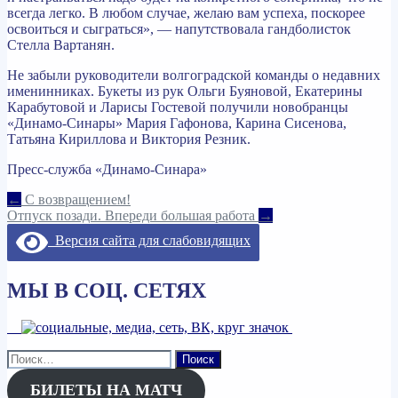
всегда легко. В любом случае, желаю вам успеха, поскорее
освоиться и сыграться», — напутствовала гандболисток
Стелла Вартанян.
Не забыли руководители волгоградской команды о недавних
именинниках. Букеты из рук Ольги Буяновой, Екатерины
Карабутовой и Ларисы Гостевой получили новобранцы
«Динамо-Синары» Мария Гафонова, Карина Сисенова,
Татьяна Кириллова и Виктория Резник.
Пресс-служба «Динамо-Синара»
Навигация
←
С возвращением!
Отпуск позади. Впереди большая работа
→
по
Версия сайта для слабовидящих
записям
МЫ В СОЦ. СЕТЯХ
Найти:
БИЛЕТЫ НА МАТЧ