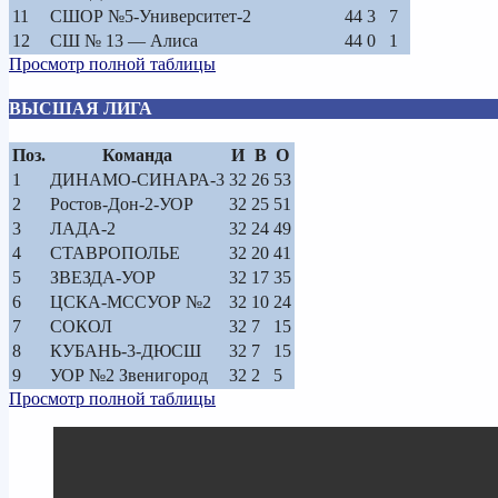
11
СШОР №5-Университет-2
44
3
7
12
СШ № 13 — Алиса
44
0
1
Просмотр полной таблицы
ВЫСШАЯ ЛИГА
Поз.
Команда
И
В
О
1
ДИНАМО-СИНАРА-3
32
26
53
2
Ростов-Дон-2-УОР
32
25
51
3
ЛАДА-2
32
24
49
4
СТАВРОПОЛЬЕ
32
20
41
5
ЗВЕЗДА-УОР
32
17
35
6
ЦСКА-МССУОР №2
32
10
24
7
СОКОЛ
32
7
15
8
КУБАНЬ-3-ДЮСШ
32
7
15
9
УОР №2 Звенигород
32
2
5
Просмотр полной таблицы