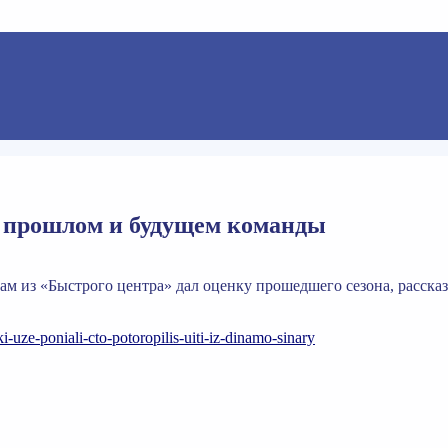
 прошлом и будущем команды
м из «Быстрого центра» дал оценку прошедшего сезона, рассказ
-uze-poniali-cto-potoropilis-uiti-iz-dinamo-sinary