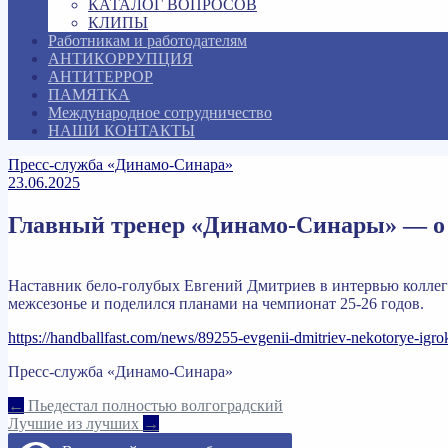
КАТАЛОГ ВОПРОСОВ
КЛИПЫ
Работникам и работодателям
АНТИКОРРУПЦИЯ
АНТИТЕРРОР
ПАМЯТКА
Международное сотрудничество
НАШИ КОНТАКТЫ
Пресс-служба «Динамо-Синара»
23.06.2025
Главный тренер «Динамо-Синары» — о
Наставник бело-голубых Евгений Дмитриев в интервью коллега
межсезонье и поделился планами на чемпионат 25-26 годов.
https://handballfast.com/news/89255-evgenii-dmitriev-nekotorye-igroki
Пресс-служба «Динамо-Синара»
Навигация
←
Пьедестал полностью волгоградский
Лучшие из лучших
→
по