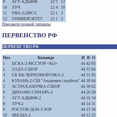
9
АГУ-АДЫИФ
22
5
12
10
ЛУЧ
22
4
10
11
УФА-АЛИСА
22
1
3
12
УНИВЕРСИТЕТ
22
1
3
Просмотр полной таблицы
ПЕРВЕНСТВО РФ
ПЕРВЕНСТВО РФ
Поз.
Команда
И
В
О
1
ЦСКА-2-МССУОР «№2»
44
42
85
2
ЛАДА-СШОР
44
33
66
3
СК КК-ЧЕРНОМОРОЧКА-2
44
31
65
4
КУБАНЬ-2-СШ "Академия гандбола"
44
30
64
5
АСТРАХАНОЧКА-СШОР
44
30
62
6
ДИНАМО-СИНАРА-2
44
26
58
7
АГУ-АДЫИФ-2
44
16
34
8
ЛУЧ-2
44
14
31
9
РОСТОВ-ДОН-3 УОР
44
15
30
10
ЗВЕЗДА-2
44
12
25