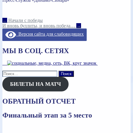
Пресс-служба «Динамо-Синара»
Навигация
←
Начали с победы
И вновь буллиты, и вновь победа…
→
по
Версия сайта для слабовидящих
записям
МЫ В СОЦ. СЕТЯХ
Найти:
БИЛЕТЫ НА МАТЧ
ОБРАТНЫЙ ОТСЧЕТ
Финальный этап за 5 место