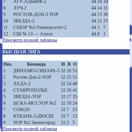
7
АГУ-АДЫИФ-2
44
16
34
8
ЛУЧ-2
44
14
31
9
РОСТОВ-ДОН-3 УОР
44
15
30
10
ЗВЕЗДА-2
44
12
25
11
СШОР №5-Университет-2
44
3
7
12
СШ № 13 — Алиса
44
0
1
Просмотр полной таблицы
ВЫСШАЯ ЛИГА
Поз.
Команда
И
В
О
1
ДИНАМО-СИНАРА-3
32
26
53
2
Ростов-Дон-2-УОР
32
25
51
3
ЛАДА-2
32
24
49
4
СТАВРОПОЛЬЕ
32
20
41
5
ЗВЕЗДА-УОР
32
17
35
6
ЦСКА-МССУОР №2
32
10
24
7
СОКОЛ
32
7
15
8
КУБАНЬ-3-ДЮСШ
32
7
15
9
УОР №2 Звенигород
32
2
5
Просмотр полной таблицы