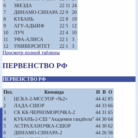
6
ЗВЕЗДА
22
11
24
7
ДИНАМО-СИНАРА
22
9
20
8
КУБАНЬ
22
8
19
9
АГУ-АДЫИФ
22
5
12
10
ЛУЧ
22
4
10
11
УФА-АЛИСА
22
1
3
12
УНИВЕРСИТЕТ
22
1
3
Просмотр полной таблицы
ПЕРВЕНСТВО РФ
ПЕРВЕНСТВО РФ
Поз.
Команда
И
В
О
1
ЦСКА-2-МССУОР «№2»
44
42
85
2
ЛАДА-СШОР
44
33
66
3
СК КК-ЧЕРНОМОРОЧКА-2
44
31
65
4
КУБАНЬ-2-СШ "Академия гандбола"
44
30
64
5
АСТРАХАНОЧКА-СШОР
44
30
62
6
ДИНАМО-СИНАРА-2
44
26
58