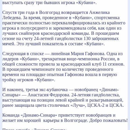
выступать сразу три бывших игрока «Кубани».
Спустя три года в Волгоград возвращается Анжелика
Лебедева. За время, проведенное в «Кубани», спортсменка
практически полностью переквалифицировалась из крайнего
игрока в полусреднего и зарекомендовала себя, как один из
лучших снайперов краснодарской команды. В прошедшем
сезоне на счету 24-летней гандболистки 130 заброшенных
мячей. Это лучший показатель в составе «Кубани».
Следующая в списке — линейная Мария Гафонова. Одна из
лидеров «Кубани», трехкратная вице-чемпионка России, в
общей сложности провела за краснодарский клуб 11 сезонов.
В прошедшем чемпионате по количеству проведенного
времени на площадке опытная Гафонова вошла в первую
тройку игроков «Кубани».
И наконец, третья экс-кубаночка — новобранец «Динамо-
Синары» — Анастасия Федорова. 24-летняя гандболистка,
выступающая на позиции левой крайней и разыгрывающей,
ранее защищала цвета столичных «Луча», ЦСКА-2 и ЦСКА.
Команда «Динамо-Синара» приветствует новобранцев и
желает им хорошей
карьеры в Волгограде. Добро пожаловать!