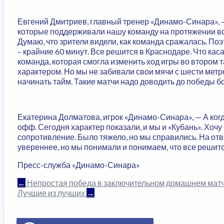
Евгений Дмитриев, главный тренер «Динамо-Синара», —
которые поддерживали нашу команду на протяжении все
Думаю, что зрители видели, как команда сражалась. По
– крайние 60 минут. Все решится в Краснодаре. Что ка
команда, которая смогла изменить ход игры во втором 
характером. Но мы не забивали свои мячи с шести метро
начинать тайм. Такие матчи надо доводить до победы бо
Екатерина Долматова, игрок «Динамо-Синара», — А когд
офф. Сегодня характер показали, и мы и «Кубань». Хочу 
сопротивление. Было тяжело, но мы справились. На отв
увереннее, но мы понимали и понимаем, что все решитс
Пресс-служба «Динамо-Синара»
НАВИГАЦИЯ
←
Непростая победа в заключительном домашнем матч
Лучшие из лучших
→
ПО
ЗАПИСЯМ