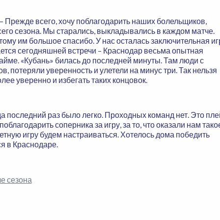
 Прежде всего, хочу поблагодарить наших болельщиков,
го сезона. Мы старались, выкладывались в каждом матче.
этому им большое спасибо. У нас осталась заключительная иг
сается сегодняшней встречи – Краснодар весьма опытная
тайме. «Кубань» билась до последней минуты. Там люди с
в, потеряли уверенность и улетели на минус три. Так нельзя
лее уверенно и избегать таких концовок.
а последний раз было легко. Проходных команд нет. Это пле
поблагодарить соперника за игру, за то, что оказали нам тако
етную игру будем настраиваться. Хотелось дома победить
я в Краснодаре.
е сезона