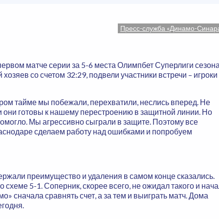
Пресс-служба «Динамо-Синар
ервом матче серии за 5-6 места Олимпбет Суперлиги сезон
хозяев со счетом 32:29, подвели участники встречи – игроки
ором тайме мы побежали, перехватили, неслись вперед. Не
ли они готовы к нашему перестроению в защитной линии. Но
помогло. Мы агрессивно сыграли в защите. Поэтому все
Краснодаре сделаем работу над ошибками и попробуем
удержали преимущество и удаления в самом конце сказались.
 схеме 5-1. Соперник, скорее всего, не ожидал такого и нача
о» сначала сравнять счет, а за тем и выиграть матч. Дома
егодня.