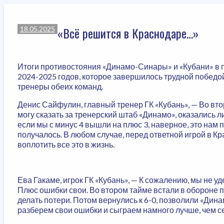
«Всё решится в Краснодаре…»
18.05.2025
Итоги противостояния «Динамо-Синары» и «Кубани» в п
2024-2025 годов, которое завершилось трудной победой 
тренеры обеих команд.
Денис Сайфулин, главный тренер ГК «Кубань», — Во вт
могу сказать за тренерский штаб «Динамо», оказались 
если мы с минус 4 вышли на плюс 3, наверное, это нам 
получалось. В любом случае, перед ответной игрой в 
воплотить все это в жизнь.
Ева Гакаме, игрок ГК «Кубань», — К сожалению, мы не 
Плюс ошибки свои. Во втором тайме встали в обороне по
делать потери. Потом вернулись к 6-0, позволили «Динам
разберем свои ошибки и сыграем намного лучше, чем с