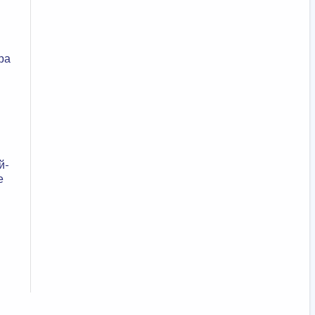
ра
й-
е