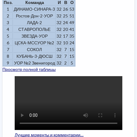
Поз.
Команда
И
В
О
1
ДИНАМО-СИНАРА-3
32
26
53
2
Ростов-Дон-2-УОР
32
25
51
3
ЛАДА-2
32
24
49
4
СТАВРОПОЛЬЕ
32
20
41
5
ЗВЕЗДА-УОР
32
17
35
6
ЦСКА-МССУОР №2
32
10
24
7
СОКОЛ
32
7
15
8
КУБАНЬ-3-ДЮСШ
32
7
15
9
УОР №2 Звенигород
32
2
5
Просмотр полной таблицы
Лучшие моменты и комментарии…