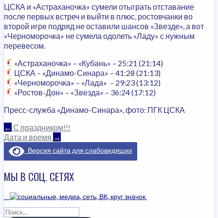
ЦСКА и «Астраханочка» сумели отыграть отставание
после первых встреч и выйти в плюс, ростовчанки во
второй игре подряд не оставили шансов «Звезде», а вот
«Черноморочка» не сумела одолеть «Ладу» с нужным
перевесом.
«Астраханочка» – «Кубань» – 25:21 (21:14)
ЦСКА – «Динамо-Синара» – 41:28 (21:13)
«Черноморочка» – «Лада» – 29:23 (13:12)
«Ростов-Дон» – «Звезда» – 36:24 (17:12)
Пресс-служба «Динамо-Синара», фото: ПГК ЦСКА
НАВИГАЦИЯ
←
С праздником!!!
Дата и время
→
ПО
Версия сайта для слабовидящих
ЗАПИСЯМ
МЫ В СОЦ. СЕТЯХ
Найти: