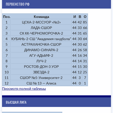
ПЕРВЕНСТВО РФ
Поз.
Команда
И
В
О
1
ЦСКА-2-МССУОР «№2»
44
42
85
2
ЛАДА-СШОР
44
33
66
3
СК КК-ЧЕРНОМОРОЧКА-2
44
31
65
4
КУБАНЬ-2-СШ "Академия гандбола"
44
30
64
5
АСТРАХАНОЧКА-СШОР
44
30
62
6
ДИНАМО-СИНАРА-2
44
26
58
7
АГУ-АДЫИФ-2
44
16
34
8
ЛУЧ-2
44
14
31
9
РОСТОВ-ДОН-3 УОР
44
15
30
10
ЗВЕЗДА-2
44
12
25
11
СШОР №5-Университет-2
44
3
7
12
СШ № 13 — Алиса
44
0
1
Просмотр полной таблицы
ВЫСШАЯ ЛИГА