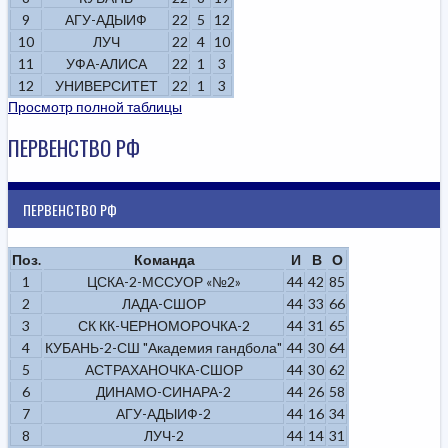
9
АГУ-АДЫИФ
22
5
12
10
ЛУЧ
22
4
10
11
УФА-АЛИСА
22
1
3
12
УНИВЕРСИТЕТ
22
1
3
Просмотр полной таблицы
ПЕРВЕНСТВО РФ
ПЕРВЕНСТВО РФ
Поз.
Команда
И
В
О
1
ЦСКА-2-МССУОР «№2»
44
42
85
2
ЛАДА-СШОР
44
33
66
3
СК КК-ЧЕРНОМОРОЧКА-2
44
31
65
4
КУБАНЬ-2-СШ "Академия гандбола"
44
30
64
5
АСТРАХАНОЧКА-СШОР
44
30
62
6
ДИНАМО-СИНАРА-2
44
26
58
7
АГУ-АДЫИФ-2
44
16
34
8
ЛУЧ-2
44
14
31