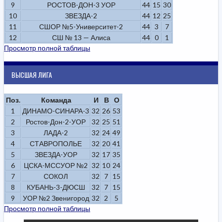
9
РОСТОВ-ДОН-3 УОР
44
15
30
10
ЗВЕЗДА-2
44
12
25
11
СШОР №5-Университет-2
44
3
7
12
СШ № 13 — Алиса
44
0
1
Просмотр полной таблицы
ВЫСШАЯ ЛИГА
Поз.
Команда
И
В
О
1
ДИНАМО-СИНАРА-3
32
26
53
2
Ростов-Дон-2-УОР
32
25
51
3
ЛАДА-2
32
24
49
4
СТАВРОПОЛЬЕ
32
20
41
5
ЗВЕЗДА-УОР
32
17
35
6
ЦСКА-МССУОР №2
32
10
24
7
СОКОЛ
32
7
15
8
КУБАНЬ-3-ДЮСШ
32
7
15
9
УОР №2 Звенигород
32
2
5
Просмотр полной таблицы