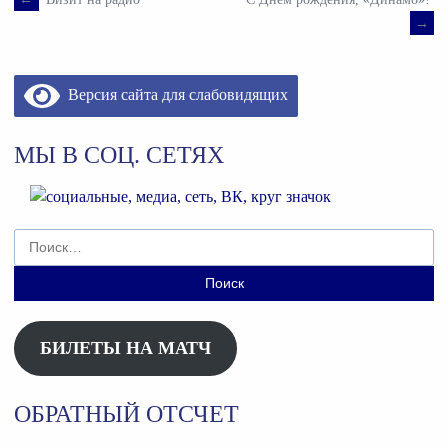
Навигация
→
по
Версия сайта для слабовидящих
записям
МЫ В СОЦ. СЕТЯХ
Найти:
БИЛЕТЫ НА МАТЧ
ОБРАТНЫЙ ОТСЧЕТ