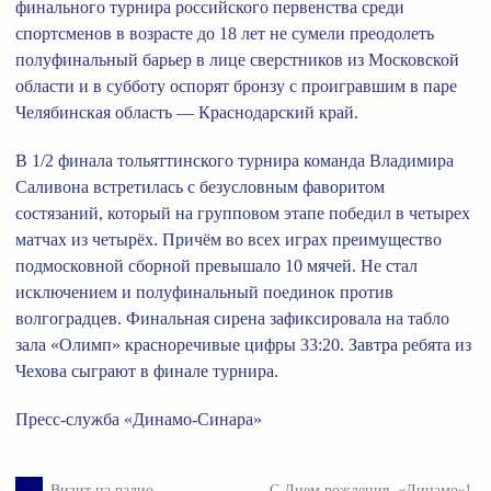
финального турнира российского первенства среди
спортсменов в возрасте до 18 лет не сумели преодолеть
полуфинальный барьер в лице сверстников из Московской
области и в субботу оспорят бронзу с проигравшим в паре
Челябинская область — Краснодарский край.
В 1/2 финала тольяттинского турнира команда Владимира
Саливона встретилась с безусловным фаворитом
состязаний, который на групповом этапе победил в четырех
матчах из четырёх. Причём во всех играх преимущество
подмосковной сборной превышало 10 мячей. Не стал
исключением и полуфинальный поединок против
волгоградцев. Финальная сирена зафиксировала на табло
зала «Олимп» красноречивые цифры 33:20. Завтра ребята из
Чехова сыграют в финале турнира.
Пресс-служба «Динамо-Синара»
←
Визит на радио
С Днем рождения, «Динамо»!