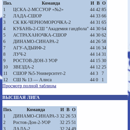
Поз.
Команда
И
В
О
1
ЦСКА-2-МССУОР «№2»
44
42
85
2
ЛАДА-СШОР
44
33
66
3
СК КК-ЧЕРНОМОРОЧКА-2
44
31
65
4
КУБАНЬ-2-СШ "Академия гандбола"
44
30
64
5
АСТРАХАНОЧКА-СШОР
44
30
62
6
ДИНАМО-СИНАРА-2
44
26
58
7
АГУ-АДЫИФ-2
44
16
34
8
ЛУЧ-2
44
14
31
9
РОСТОВ-ДОН-3 УОР
44
15
30
10
ЗВЕЗДА-2
44
12
25
11
СШОР №5-Университет-2
44
3
7
12
СШ № 13 — Алиса
44
0
1
Просмотр полной таблицы
ВЫСШАЯ ЛИГА
Поз.
Команда
И
В
О
1
ДИНАМО-СИНАРА-3
32
26
53
2
Ростов-Дон-2-УОР
32
25
51
3
ЛАДА-2
32
24
49