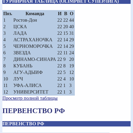
ТУРНИРНАЯ ТАБЛИЦА (OLIMPBET СУПЕРЛИГА)
Поз.
Команда
И
В
О
1
Ростов-Дон
22
22
44
2
ЦСКА
22
20
40
3
ЛАДА
22
15
31
4
АСТРАХАНОЧКА
22
14
29
5
ЧЕРНОМОРОЧКА
22
14
29
6
ЗВЕЗДА
22
11
24
7
ДИНАМО-СИНАРА
22
9
20
8
КУБАНЬ
22
8
19
9
АГУ-АДЫИФ
22
5
12
10
ЛУЧ
22
4
10
11
УФА-АЛИСА
22
1
3
12
УНИВЕРСИТЕТ
22
1
3
Просмотр полной таблицы
ПЕРВЕНСТВО РФ
ПЕРВЕНСТВО РФ