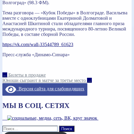
Волгоград» (98.3 ФМ).
Тема разговора — «Кубок Победы» в Волгограде. Васильева
вместе с одноклубницами Екатериной Долматовой и
Анастасией Шкитиной стали обладателями главного приза
международного турнира, посвященного 80-летию Великой
Победы, в составе сборной России.
https://vk.com/wall-33544789_61623
Пресс-служба «Динамо-Синара»
Навигация
←
Билеты в продаже
Юноши сыграют в матче за третье место
→
по
Версия сайта для слабовидящих
записям
МЫ В СОЦ. СЕТЯХ
Найти: