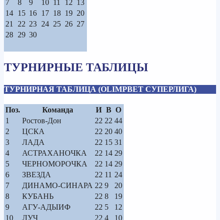
7
8
9
10
11
12
13
14
15
16
17
18
19
20
21
22
23
24
25
26
27
28
29
30
ТУРНИРНЫЕ ТАБЛИЦЫ
ТУРНИРНАЯ ТАБЛИЦА (OLIMPBET СУПЕРЛИГА)
Поз.
Команда
И
В
О
1
Ростов-Дон
22
22
44
2
ЦСКА
22
20
40
3
ЛАДА
22
15
31
4
АСТРАХАНОЧКА
22
14
29
5
ЧЕРНОМОРОЧКА
22
14
29
6
ЗВЕЗДА
22
11
24
7
ДИНАМО-СИНАРА
22
9
20
8
КУБАНЬ
22
8
19
9
АГУ-АДЫИФ
22
5
12
10
ЛУЧ
22
4
10