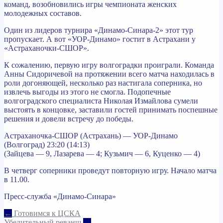
команд, возобновились игры чемпионата женских
молодежных составов.
Один из лидеров турнира «Динамо-Синара-2» этот тур
пропускает. А вот «УОР-Динамо» гостит в Астрахани у
«Астраханочки-СШОР».
К сожалению, первую игру волгоградки проиграли. Команда
Анны Сидоричевой на протяжении всего матча находилась в
роли догоняющей, несколько раз настигала соперника, но
извлечь выгоды из этого не смогла. Подопечные
волгоградского специалиста Николая Измайлова сумели
выстоять в концовке, заставили гостей принимать поспешные
решения и довели встречу до победы.
Астраханочка-СШОР (Астрахань) — УОР-Динамо
(Волгоград) 23:20 (14:13)
(Зайцева — 9, Лазарева — 4; Кузьмич — 6, Куценко — 4)
В четверг соперники проведут повторную игру. Начало матча
в 11.00.
Пресс-служба «Динамо-Синара»
Навигация
←
Готовимся к ЦСКА
Убедительный реванш
→