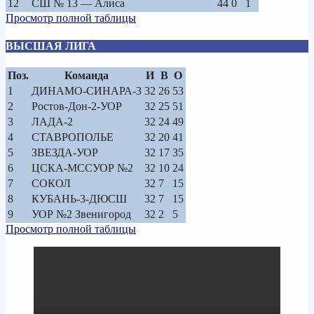
12
СШ № 13 — Алиса
44
0
1
Просмотр полной таблицы
ВЫСШАЯ ЛИГА
Поз.
Команда
И
В
О
1
ДИНАМО-СИНАРА-3
32
26
53
2
Ростов-Дон-2-УОР
32
25
51
3
ЛАДА-2
32
24
49
4
СТАВРОПОЛЬЕ
32
20
41
5
ЗВЕЗДА-УОР
32
17
35
6
ЦСКА-МССУОР №2
32
10
24
7
СОКОЛ
32
7
15
8
КУБАНЬ-3-ДЮСШ
32
7
15
9
УОР №2 Звенигород
32
2
5
Просмотр полной таблицы