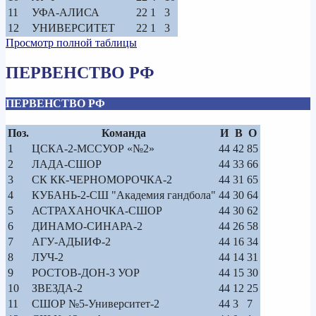
11
УФА-АЛИСА
22
1
3
12
УНИВЕРСИТЕТ
22
1
3
Просмотр полной таблицы
ПЕРВЕНСТВО РФ
ПЕРВЕНСТВО РФ
Поз.
Команда
И
В
О
1
ЦСКА-2-МССУОР «№2»
44
42
85
2
ЛАДА-СШОР
44
33
66
3
СК КК-ЧЕРНОМОРОЧКА-2
44
31
65
4
КУБАНЬ-2-СШ "Академия гандбола"
44
30
64
5
АСТРАХАНОЧКА-СШОР
44
30
62
6
ДИНАМО-СИНАРА-2
44
26
58
7
АГУ-АДЫИФ-2
44
16
34
8
ЛУЧ-2
44
14
31
9
РОСТОВ-ДОН-3 УОР
44
15
30
10
ЗВЕЗДА-2
44
12
25
11
СШОР №5-Университет-2
44
3
7