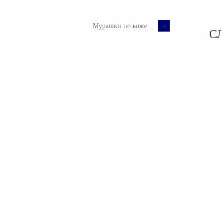
Мурашки по коже…
→
С