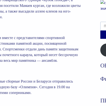
я посетили Мамаев курган, где возложили цветы
ы, а также высадили аллею кленов на юго-
и.
Най
и вместе с представителями спортивной
астниками памятной акции, посвященной
 Спортсменки отдали дань памяти защитникам
ы почетного караула, который несет бессрочную
на весь мир памятника — ансамбля.
О
Фи
ые сборные России и Беларуси отправились
одную базу «Олимпия». Сегодня в 19.00 на
этими соперниками.
П