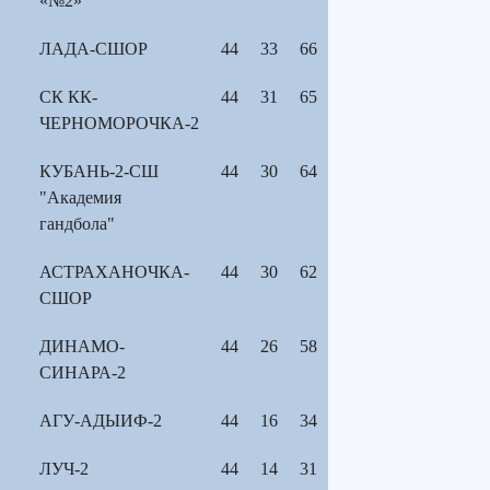
«№2»
ЛАДА-СШОР
44
33
66
СК КК-
44
31
65
ЧЕРНОМОРОЧКА-2
КУБАНЬ-2-СШ
44
30
64
"Академия
гандбола"
АСТРАХАНОЧКА-
44
30
62
СШОР
ДИНАМО-
44
26
58
СИНАРА-2
АГУ-АДЫИФ-2
44
16
34
ЛУЧ-2
44
14
31