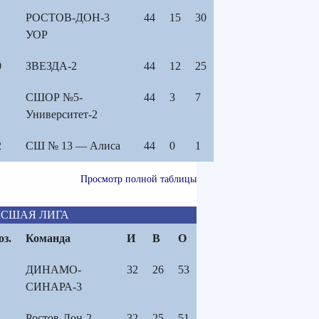
РОСТОВ-ДОН-3
44
15
30
УОР
0
ЗВЕЗДА-2
44
12
25
1
СШОР №5-
44
3
7
Университет-2
2
СШ № 13 — Алиса
44
0
1
Просмотр полной таблицы
СШАЯ ЛИГА
оз.
Команда
И
В
О
ДИНАМО-
32
26
53
СИНАРА-3
Ростов-Дон-2-
32
25
51