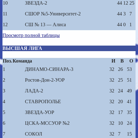
10
ЗВЕЗДА-2
44
12
25
11
СШОР №5-Университет-2
44
3
7
12
СШ № 13 — Алиса
44
0
1
Просмотр полной таблицы
ВЫСШАЯ ЛИГА
Поз.
Команда
И
В
О
1
ДИНАМО-СИНАРА-3
32
26
53
2
Ростов-Дон-2-УОР
32
25
51
3
ЛАДА-2
32
24
49
4
СТАВРОПОЛЬЕ
32
20
41
5
ЗВЕЗДА-УОР
32
17
35
6
ЦСКА-МССУОР №2
32
10
24
7
СОКОЛ
32
7
15