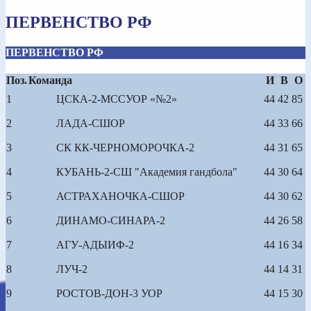
ПЕРВЕНСТВО РФ
ПЕРВЕНСТВО РФ
Поз.
Команда
И
В
О
1
ЦСКА-2-МССУОР «№2»
44
42
85
2
ЛАДА-СШОР
44
33
66
3
СК КК-ЧЕРНОМОРОЧКА-2
44
31
65
4
КУБАНЬ-2-СШ "Академия гандбола"
44
30
64
5
АСТРАХАНОЧКА-СШОР
44
30
62
6
ДИНАМО-СИНАРА-2
44
26
58
7
АГУ-АДЫИФ-2
44
16
34
8
ЛУЧ-2
44
14
31
9
РОСТОВ-ДОН-3 УОР
44
15
30