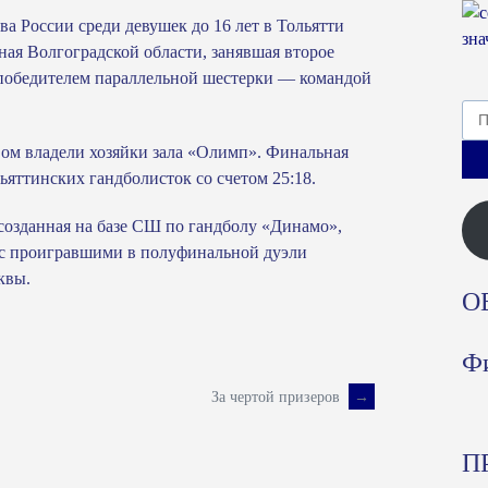
а России среди девушек до 16 лет в Тольятти
ная Волгоградской области, занявшая второе
с победителем параллельной шестерки — командой
Най
ом владели хозяйки зала «Олимп». Финальная
яттинских гандболисток со счетом 25:18.
 созданная на базе СШ по гандболу «Динамо»,
я с проигравшими в полуфинальной дуэли
квы.
О
Фи
За чертой призеров
→
П