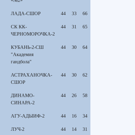
«№2»
ЛАДА-СШОР
44
33
66
СК КК-
44
31
65
ЧЕРНОМОРОЧКА-2
КУБАНЬ-2-СШ
44
30
64
"Академия
гандбола"
АСТРАХАНОЧКА-
44
30
62
СШОР
ДИНАМО-
44
26
58
СИНАРА-2
АГУ-АДЫИФ-2
44
16
34
ЛУЧ-2
44
14
31