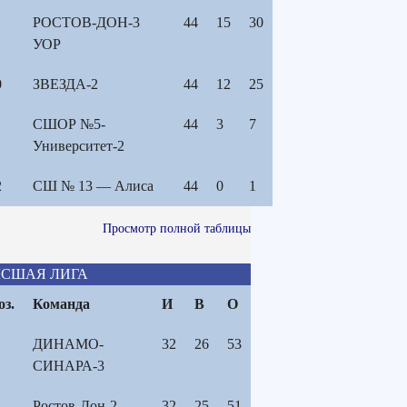
РОСТОВ-ДОН-3
44
15
30
УОР
0
ЗВЕЗДА-2
44
12
25
1
СШОР №5-
44
3
7
Университет-2
2
СШ № 13 — Алиса
44
0
1
Просмотр полной таблицы
СШАЯ ЛИГА
оз.
Команда
И
В
О
ДИНАМО-
32
26
53
СИНАРА-3
Ростов-Дон-2-
32
25
51