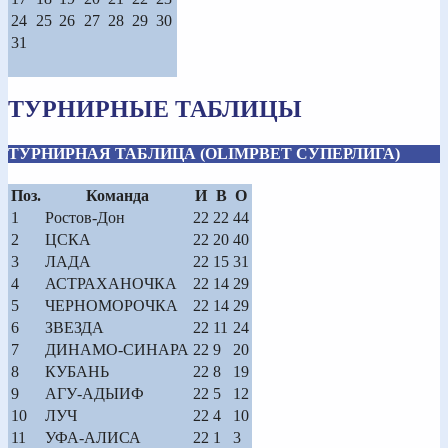
24
25
26
27
28
29
30
31
ТУРНИРНЫЕ ТАБЛИЦЫ
ТУРНИРНАЯ ТАБЛИЦА (OLIMPBET СУПЕРЛИГА)
Поз.
Команда
И
В
О
1
Ростов-Дон
22
22
44
2
ЦСКА
22
20
40
3
ЛАДА
22
15
31
4
АСТРАХАНОЧКА
22
14
29
5
ЧЕРНОМОРОЧКА
22
14
29
6
ЗВЕЗДА
22
11
24
7
ДИНАМО-СИНАРА
22
9
20
8
КУБАНЬ
22
8
19
9
АГУ-АДЫИФ
22
5
12
10
ЛУЧ
22
4
10
11
УФА-АЛИСА
22
1
3