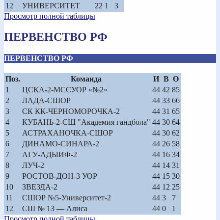
12
УНИВЕРСИТЕТ
22
1
3
Просмотр полной таблицы
ПЕРВЕНСТВО РФ
ПЕРВЕНСТВО РФ
Поз.
Команда
И
В
О
1
ЦСКА-2-МССУОР «№2»
44
42
85
2
ЛАДА-СШОР
44
33
66
3
СК КК-ЧЕРНОМОРОЧКА-2
44
31
65
4
КУБАНЬ-2-СШ "Академия гандбола"
44
30
64
5
АСТРАХАНОЧКА-СШОР
44
30
62
6
ДИНАМО-СИНАРА-2
44
26
58
7
АГУ-АДЫИФ-2
44
16
34
8
ЛУЧ-2
44
14
31
9
РОСТОВ-ДОН-3 УОР
44
15
30
10
ЗВЕЗДА-2
44
12
25
11
СШОР №5-Университет-2
44
3
7
12
СШ № 13 — Алиса
44
0
1
Просмотр полной таблицы