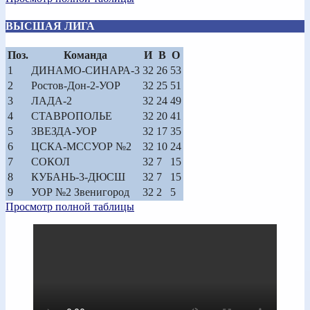
ВЫСШАЯ ЛИГА
Поз.
Команда
И
В
О
1
ДИНАМО-СИНАРА-3
32
26
53
2
Ростов-Дон-2-УОР
32
25
51
3
ЛАДА-2
32
24
49
4
СТАВРОПОЛЬЕ
32
20
41
5
ЗВЕЗДА-УОР
32
17
35
6
ЦСКА-МССУОР №2
32
10
24
7
СОКОЛ
32
7
15
8
КУБАНЬ-3-ДЮСШ
32
7
15
9
УОР №2 Звенигород
32
2
5
Просмотр полной таблицы