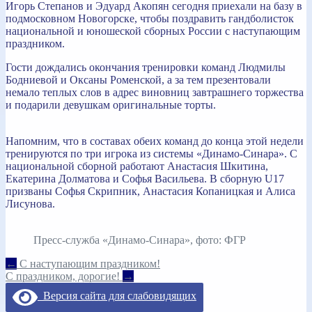
Игорь Степанов и Эдуард Акопян сегодня приехали на базу в
подмосковном Новогорске, чтобы поздравить гандболисток
национальной и юношеской сборных России с наступающим
праздником.
Гости дождались окончания тренировки команд Людмилы
Бодниевой и Оксаны Роменской, а за тем презентовали
немало теплых слов в адрес виновниц завтрашнего торжества
и подарили девушкам оригинальные торты.
Напомним, что в составах обеих команд до конца этой недели
тренируются по три игрока из системы «Динамо-Синара». С
национальной сборной работают Анастасия Шкитина,
Екатерина Долматова и Софья Васильева. В сборную U17
призваны Софья Скрипник, Анастасия Копаницкая и Алиса
Лисунова.
Пресс-служба «Динамо-Синара», фото: ФГР
Навигация
←
С наступающим праздником!
С праздником, дорогие!
→
по
Версия сайта для слабовидящих
записям