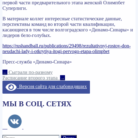
первой части предварительного этапа женской Олимпбет
Суперлиги.
В материале коллег интересные статистические данные,
перспективы команд во второй части квалификации,
касающиеся в том числе волгоградского «Динамо-Синары» и
лидеров бело-голубых.
https://rushandball.ru/publications/29498/rezultativnyj-rostov-don-
neudachi-lady-i-otkrytiya-itogi-pervogo-etapa-olimpbet
Пресс-служба «Динамо-Синара»
Навигация
←
Сыграли по-разному
Расписание второго этапа
→
по
Версия сайта для слабовидящих
записям
МЫ В СОЦ. СЕТЯХ
Найти: