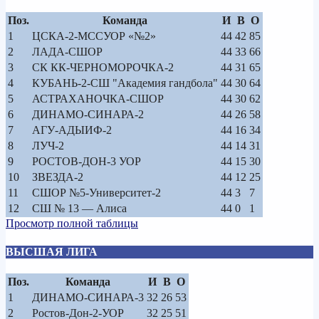
Поз.
Команда
И
В
О
1
ЦСКА-2-МССУОР «№2»
44
42
85
2
ЛАДА-СШОР
44
33
66
3
СК КК-ЧЕРНОМОРОЧКА-2
44
31
65
4
КУБАНЬ-2-СШ "Академия гандбола"
44
30
64
5
АСТРАХАНОЧКА-СШОР
44
30
62
6
ДИНАМО-СИНАРА-2
44
26
58
7
АГУ-АДЫИФ-2
44
16
34
8
ЛУЧ-2
44
14
31
9
РОСТОВ-ДОН-3 УОР
44
15
30
10
ЗВЕЗДА-2
44
12
25
11
СШОР №5-Университет-2
44
3
7
12
СШ № 13 — Алиса
44
0
1
Просмотр полной таблицы
ВЫСШАЯ ЛИГА
Поз.
Команда
И
В
О
1
ДИНАМО-СИНАРА-3
32
26
53
2
Ростов-Дон-2-УОР
32
25
51