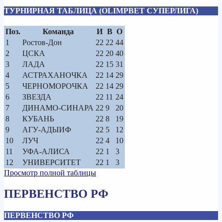
ТУРНИРНАЯ ТАБЛИЦА (OLIMPBET СУПЕРЛИГА)
Поз.
Команда
И
В
О
1
Ростов-Дон
22
22
44
2
ЦСКА
22
20
40
3
ЛАДА
22
15
31
4
АСТРАХАНОЧКА
22
14
29
5
ЧЕРНОМОРОЧКА
22
14
29
6
ЗВЕЗДА
22
11
24
7
ДИНАМО-СИНАРА
22
9
20
8
КУБАНЬ
22
8
19
9
АГУ-АДЫИФ
22
5
12
10
ЛУЧ
22
4
10
11
УФА-АЛИСА
22
1
3
12
УНИВЕРСИТЕТ
22
1
3
Просмотр полной таблицы
ПЕРВЕНСТВО РФ
ПЕРВЕНСТВО РФ