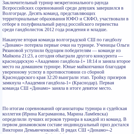
Заключительный турнир межрегионального раунда
Всероссийских соревнований среди девушек завершился в
Волгограде. Десять команд, представляющих
территориальные образования ЮФО и СКФО, участвовали в
отборе в полуфинальный раунд российского первенства
среди гандболисток 2012 года рождения и младше.
Накануне вторая команда волгоградской СШ по гандболу
«Динамо» потеряла первые очки на турнире. Ученицы Ольги
Рязановой уступили будущим победителям — команде из
Майкопа 21:23, а сегодня обыграли другого конкурента —
краснодарскую «Академию гандбола-1» 18:14 и заняла второе
место на домашнем турнире. Юные майкопчанки благодаря
уверенному успеху в противостоянии со сборной
Краснодарского края 32:20 выиграли этап. Тройку призеров
замкнула «Академия гандбола-1» (Краснодар). Первая
команда СШ «Динамо» заняла в итоге девятое место.
По итогам соревнований организаторы турнира и судейская
коллегия (Ирина Каграманова, Марина Ламбевска)
определили лучших игроков турнира в каждой из команд. В
первом динамовском составе индивидуальный приз достался
Виктории Демьянченковой. В рядах СШ «Динамо»-2