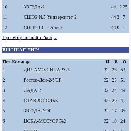
10
ЗВЕЗДА-2
44
12
25
11
СШОР №5-Университет-2
44
3
7
12
СШ № 13 — Алиса
44
0
1
Просмотр полной таблицы
ВЫСШАЯ ЛИГА
Поз.
Команда
И
В
О
1
ДИНАМО-СИНАРА-3
32
26
53
2
Ростов-Дон-2-УОР
32
25
51
3
ЛАДА-2
32
24
49
4
СТАВРОПОЛЬЕ
32
20
41
5
ЗВЕЗДА-УОР
32
17
35
6
ЦСКА-МССУОР №2
32
10
24