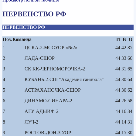
ПЕРВЕНСТВО РФ
ПЕРВЕНСТВО РФ
Поз.
Команда
И
В
О
1
ЦСКА-2-МССУОР «№2»
44
42
85
2
ЛАДА-СШОР
44
33
66
3
СК КК-ЧЕРНОМОРОЧКА-2
44
31
65
4
КУБАНЬ-2-СШ "Академия гандбола"
44
30
64
5
АСТРАХАНОЧКА-СШОР
44
30
62
6
ДИНАМО-СИНАРА-2
44
26
58
7
АГУ-АДЫИФ-2
44
16
34
8
ЛУЧ-2
44
14
31
9
РОСТОВ-ДОН-3 УОР
44
15
30