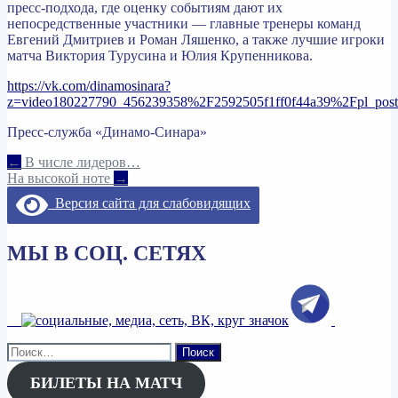
пресс-подхода, где оценку событиям дают их
непосредственные участники — главные тренеры команд
Евгений Дмитриев и Роман Ляшенко, а также лучшие игроки
матча Виктория Турусина и Юлия Крупенникова.
https://vk.com/dinamosinara?
z=video180227790_456239358%2F2592505f1ff0f44a39%2Fpl_pos
Пресс-служба «Динамо-Синара»
Навигация
←
В числе лидеров…
На высокой ноте
→
по
Версия сайта для слабовидящих
записям
МЫ В СОЦ. СЕТЯХ
Найти:
БИЛЕТЫ НА МАТЧ