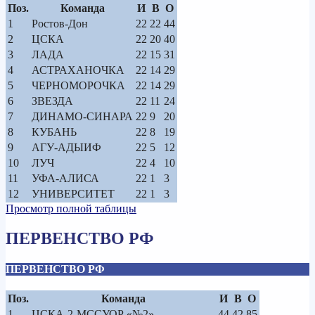
Поз.
Команда
И
В
О
1
Ростов-Дон
22
22
44
2
ЦСКА
22
20
40
3
ЛАДА
22
15
31
4
АСТРАХАНОЧКА
22
14
29
5
ЧЕРНОМОРОЧКА
22
14
29
6
ЗВЕЗДА
22
11
24
7
ДИНАМО-СИНАРА
22
9
20
8
КУБАНЬ
22
8
19
9
АГУ-АДЫИФ
22
5
12
10
ЛУЧ
22
4
10
11
УФА-АЛИСА
22
1
3
12
УНИВЕРСИТЕТ
22
1
3
Просмотр полной таблицы
ПЕРВЕНСТВО РФ
ПЕРВЕНСТВО РФ
Поз.
Команда
И
В
О
1
ЦСКА-2-МССУОР «№2»
44
42
85