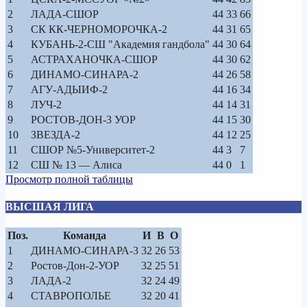
2
ЛАДА-СШОР
44
33
66
3
СК КК-ЧЕРНОМОРОЧКА-2
44
31
65
4
КУБАНЬ-2-СШ "Академия гандбола"
44
30
64
5
АСТРАХАНОЧКА-СШОР
44
30
62
6
ДИНАМО-СИНАРА-2
44
26
58
7
АГУ-АДЫИФ-2
44
16
34
8
ЛУЧ-2
44
14
31
9
РОСТОВ-ДОН-3 УОР
44
15
30
10
ЗВЕЗДА-2
44
12
25
11
СШОР №5-Университет-2
44
3
7
12
СШ № 13 — Алиса
44
0
1
Просмотр полной таблицы
ВЫСШАЯ ЛИГА
Поз.
Команда
И
В
О
1
ДИНАМО-СИНАРА-3
32
26
53
2
Ростов-Дон-2-УОР
32
25
51
3
ЛАДА-2
32
24
49
4
СТАВРОПОЛЬЕ
32
20
41