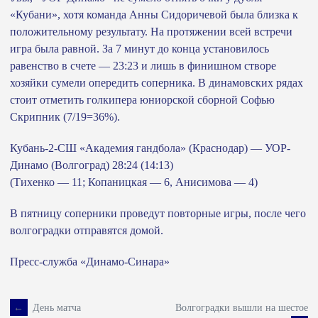
«Кубани», хотя команда Анны Сидоричевой была близка к
положительному результату. На протяжении всей встречи
игра была равной. За 7 минут до конца установилось
равенство в счете — 23:23 и лишь в финишном створе
хозяйки сумели опередить соперника. В динамовских рядах
стоит отметить голкипера юниорской сборной Софью
Скрипник (7/19=36%).
Кубань-2-СШ «Академия гандбола» (Краснодар) — УОР-
Динамо (Волгоград) 28:24 (14:13)
(Тихенко — 11; Копаницкая — 6, Анисимова — 4)
В пятницу соперники проведут повторные игры, после чего
волгоградки отправятся домой.
Пресс-служба «Динамо-Синара»
←
День матча
Волгоградки вышли на шестое
Навигация