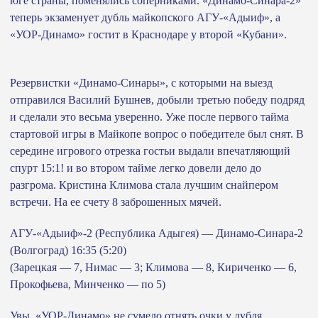
юге страны, поменялись соперниками. «Динамо-Синара-2»
теперь экзаменует дубль майкопского АГУ-«Адыиф», а
«УОР-Динамо» гостит в Краснодаре у второй «Кубани».
Резервистки «Динамо-Синары», с которыми на выезд
отправился Василий Бушнев, добыли третью победу подряд
и сделали это весьма уверенно. Уже после первого тайма
стартовой игры в Майкопе вопрос о победителе был снят. В
середине игрового отрезка гостьи выдали впечатляющий
спурт 15:1! и во втором тайме легко довели дело до
разгрома. Кристина Климова стала лучшим снайпером
встречи. На ее счету 8 заброшенных мячей.
АГУ-«Адыиф»-2 (Республика Адыгея) — Динамо-Синара-2
(Волгоград) 16:35 (5:20)
(Зарецкая — 7, Нимас — 3; Климова — 8, Кириченко — 6,
Прокофьева, Минченко — по 5)
Увы, «УОР-Динамо» не сумело отнять очки у дубля