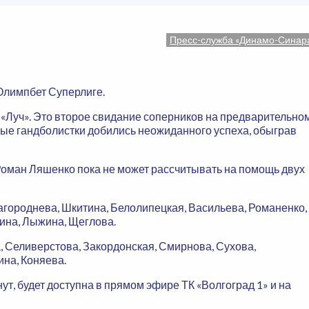
Пресс-служба «Динамо-Синар
Олимпбет Суперлиге.
«Луч». Это второе свидание соперников на предварительно
чные гандболистки добились неожиданного успеха, обыграв
 Роман Ляшенко пока не может рассчитывать на помощь двух
агороднева, Шкитина, Белолипецкая, Васильева, Романенко,
кина, Лыжина, Щеглова.
, Селиверстова, Закордонская, Смирнова, Сухова,
ина, Коняева.
нут, будет доступна в прямом эфире ТК «Волгоград 1» и на