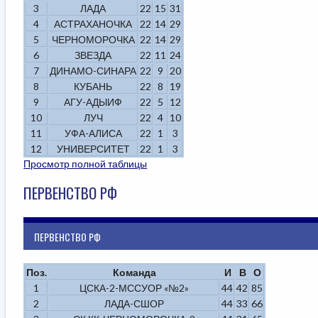
3
ЛАДА
22
15
31
4
АСТРАХАНОЧКА
22
14
29
5
ЧЕРНОМОРОЧКА
22
14
29
6
ЗВЕЗДА
22
11
24
7
ДИНАМО-СИНАРА
22
9
20
8
КУБАНЬ
22
8
19
9
АГУ-АДЫИФ
22
5
12
10
ЛУЧ
22
4
10
11
УФА-АЛИСА
22
1
3
12
УНИВЕРСИТЕТ
22
1
3
Просмотр полной таблицы
ПЕРВЕНСТВО РФ
ПЕРВЕНСТВО РФ
Поз.
Команда
И
В
О
1
ЦСКА-2-МССУОР «№2»
44
42
85
2
ЛАДА-СШОР
44
33
66