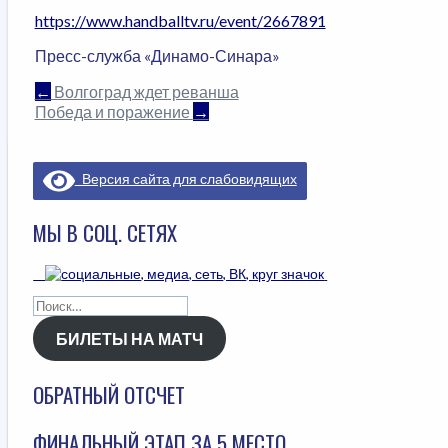
https://www.handballtv.ru/event/2667891
Пресс-служба «Динамо-Синара»
НАВИГАЦИЯ
←
Волгоград ждет реванша
Победа и поражение
→
ПО
ЗАПИСЯМ
Версия сайта для слабовидящих
МЫ В СОЦ. СЕТЯХ
Найти:
БИЛЕТЫ НА МАТЧ
ОБРАТНЫЙ ОТСЧЕТ
ФИНАЛЬНЫЙ ЭТАП ЗА 5 МЕСТО