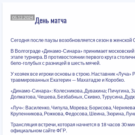
День матча
05.12.2024
Сегодня после паузы возобновляется сезон в женской 
В Волгограде «Динамо-Синара» принимает московский 
этапе турнира. В противостоянии первого круга столи
бело-голубых с разницей в шесть мячей.
У хозяек все игроки основы в строю. Наставник «Луча»
травмированных Екатерин — Махатадзе и Коробко.
«Динамо-Синара»: Колесникова, Дувакина; Пичугина, З
Долматова, Чешева, Безбабных, Скивко, Турусина, Дуд
«Луч»: Василенко, Чипула, Морева; Борисова, Черняева
Крупенникова, Рожкова, Федосова, Шеина, Зюрина, Лун
Трансляция встречи, которая начнется в 18 часов 30 ми
официальном сайте ФГР.